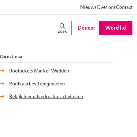
Nieuws
Over ons
Contact
Doneer
Word lid
zoek
Direct naar
Boottickets Marker Wadden
Pontkaartjes Tiengemeten
Bekijk hier uitverkochte activiteiten