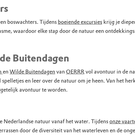
uur
r OERRR
rs
rt
en boswachters. Tijdens
boeiende excursies
krijg je diepe
iasme, waardoor elke stap door de natuur een ontdekkings
ek
lde Buitendagen
en
en
Wilde Buitendagen
van
OERRR
vol avontuur in de na
 spelletjes en leer over de natuur om je heen. Van het he
rgetelijk avontuur te worden.
Nederlandse natuur vanaf het water. Tijdens
onze vaart
errassen door de diversiteit van het waterleven en de on