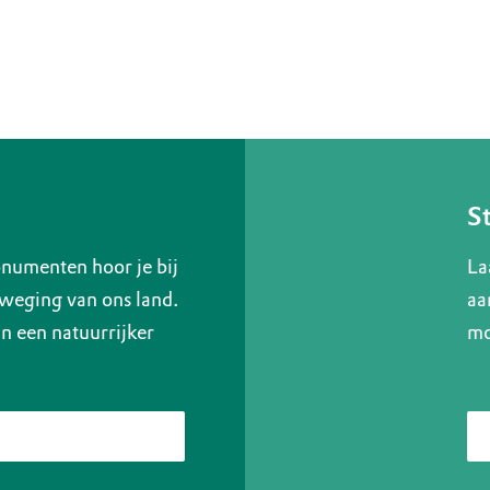
S
numenten hoor je bij
La
weging van ons land.
aa
 een natuurrijker
mo