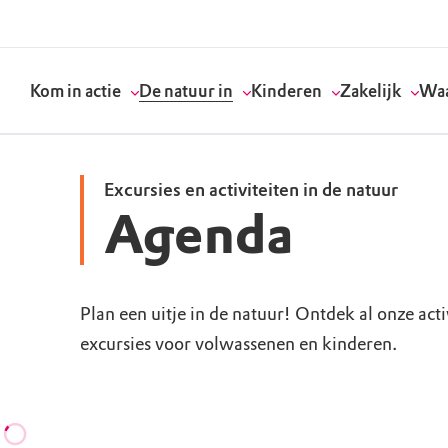
Kom in actie
De natuur in
Kinderen
Zakelijk
Waa
Excursies en activiteiten in de natuur
Agenda
Doneer
Routes
Kinderactiviteiten
Geef een bedrijfs
Onze visie
Word lid
Agenda
Speelnatuur
Strategisch partn
Standpunten
Plan een uitje in de natuur! Ontdek al onze act
excursies voor volwassenen en kinderen.
Word vrijwilliger
Natuurgebieden
Verjaardagsfeestj
Vergaderen in de 
Actuele thema's
Werken bij
Bezoekerscentra
Speeltips
Onze partners & 
Wat wij doen