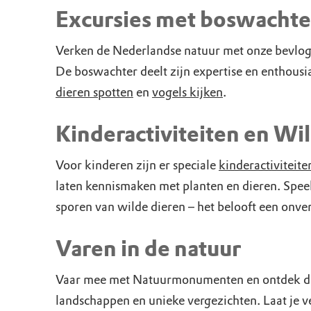
Doen voor de nat
Monumenten
Meld je aan voo
Neem contact op
Onze resultaten
Excursies met boswachte
Zoeken op de kaa
Wat is OERRR?
Projecten
Verken de Nederlandse natuur met onze bevlog
De boswachter deelt zijn expertise en enthous
Toegang en bezo
Jaarverslag
dieren spotten
en
vogels kijken
.
Kinderactiviteiten en Wi
Voor kinderen zijn er speciale
kinderactiviteit
laten kennismaken met planten en dieren. Speel
sporen van wilde dieren – het belooft een onve
Varen in de natuur
Vaar mee met Natuurmonumenten en ontdek de 
landschappen en unieke vergezichten. Laat je v