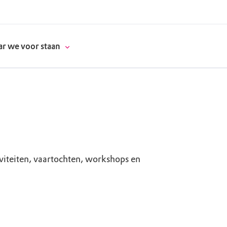
r we voor staan
donatie
erschap
iviteiten, vaartochten, workshops en
es
natuur
supporters