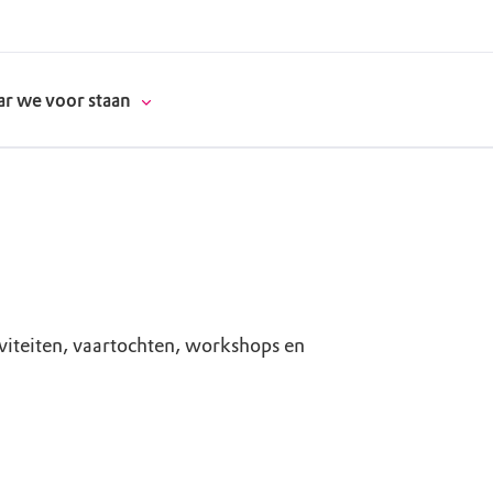
r we voor staan
donatie
erschap
iviteiten, vaartochten, workshops en
es
natuur
supporters