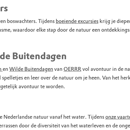
uur
r OERRR
rs
rt
en boswachters. Tijdens
boeiende excursies
krijg je diepe
iasme, waardoor elke stap door de natuur een ontdekkings
ek
lde Buitendagen
en
en
Wilde Buitendagen
van
OERRR
vol avontuur in de na
 spelletjes en leer over de natuur om je heen. Van het he
rgetelijk avontuur te worden.
Nederlandse natuur vanaf het water. Tijdens
onze vaart
errassen door de diversiteit van het waterleven en de on