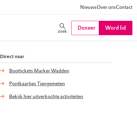
Nieuws
Over ons
Contact
Doneer
Word lid
zoek
Direct naar
Boottickets Marker Wadden
Pontkaartjes Tiengemeten
Bekijk hier uitverkochte activiteiten