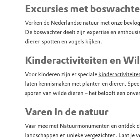
Doen voor de nat
Monumenten
Meld je aan voo
Neem contact op
Onze resultaten
Excursies met boswachte
Zoeken op de kaa
Wat is OERRR?
Projecten
Verken de Nederlandse natuur met onze bevlog
De boswachter deelt zijn expertise en enthous
Toegang en bezo
Jaarverslag
dieren spotten
en
vogels kijken
.
Kinderactiviteiten en Wi
Voor kinderen zijn er speciale
kinderactiviteit
laten kennismaken met planten en dieren. Speel
sporen van wilde dieren – het belooft een onve
Varen in de natuur
Vaar mee met Natuurmonumenten en ontdek de 
landschappen en unieke vergezichten. Laat je v