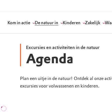
Kom in actie
De natuur in
Kinderen
Zakelijk
Waa
Excursies en activiteiten in de natuur
Agenda
Doneer
Routes
Kinderactiviteiten
Geef een bedrijfs
Onze visie
Word lid
Agenda
Speelnatuur
Strategisch partn
Standpunten
Plan een uitje in de natuur! Ontdek al onze act
excursies voor volwassenen en kinderen.
Word vrijwilliger
Natuurgebieden
Verjaardagsfeestj
Vergaderen in de 
Actuele thema's
Werken bij
Bezoekerscentra
Speeltips
Onze partners & 
Wat wij doen