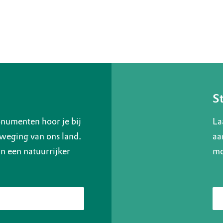
S
numenten hoor je bij
La
weging van ons land.
aa
 een natuurrijker
mo