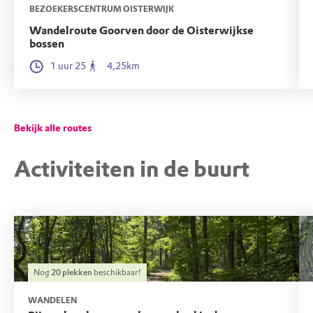
spechtensoorten die hier voorkomen. Zoals de
BEZOEKERSCENTRUM OISTERWIJK
grote bonte specht of de zwarte specht. Die
Wandelroute Goorven door de Oisterwijkse
laatste is trouwens een stuk groter dan de
bossen
grote bonte specht, al doet de naam anders
1 uur 25
4,25km
vermoeden!
Bekijk alle routes
Activiteiten in de buurt
Nog
20
plekken
beschikbaar!
WANDELEN