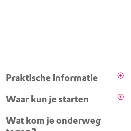
Praktische informatie
Wandelen op wegen en paden
Waar kun je starten
Honden mogen mee mits aangelijnd, op de
paden
Wat kom je onderweg
STARTPUNT
Parkeerplaats