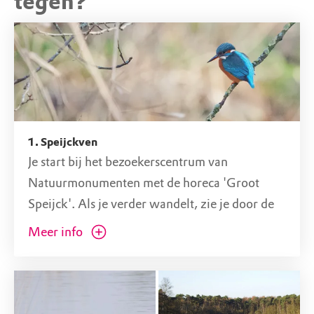
tegen?
Bezoekerscentrum Oisterwijkse
Bossen en Vennen
Van Tienhovenlaan 4, 5062 SK Oisterwijk (NB)
1. Speijckven
Je start bij het bezoekerscentrum van
Natuurmonumenten met de horeca 'Groot
Speijck'. Als je verder wandelt, zie je door de
bomen het Speijckven liggen. Dit ven is niet
Meer info
door de wind uitgesleten, maar gegraven. Je
zou hier zomaar een ijsvogel op één van de
laaghangende takken kunnen zien zitten!