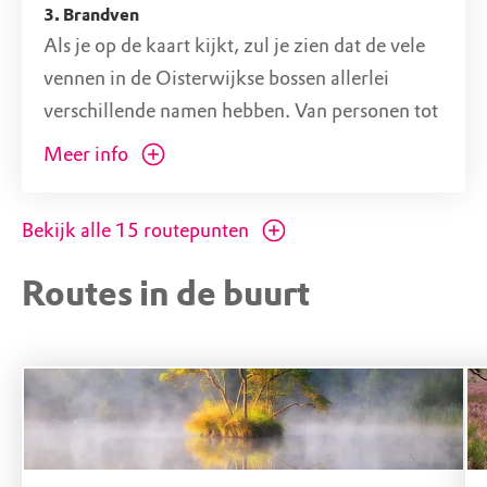
3. Brandven
Als je op de kaart kijkt, zul je zien dat de vele
vennen in de Oisterwijkse bossen allerlei
verschillende namen hebben. Van personen tot
kleuren, maar achter elke naam schuilt een
Meer info
verhaal. Het Brandven dankt zijn naam aan het
feit dat hier bluswater uit gehaald werd.
Bekijk alle
15
routepunten
Vogels kijken
Routes in de buurt
Op de vele vennen kun je allerlei vogels
tegenkomen, maar vergeet ook niet omhoog te
kijken en goed te luisteren. Grote kans dat je of
het gelach van een groene specht hoort of het
geroffel op de bomen door één van de andere