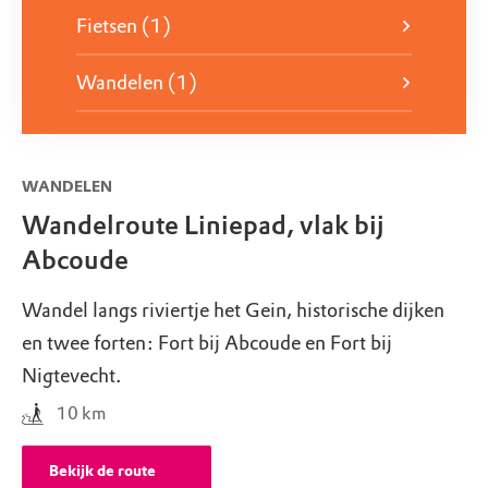
Zoek je een leuke bestemming voor een bedrijfs- of
Fietsen (1)
familieuitje? Boek dan een groepsrondleiding op
Fort bij Abcoude. Door de verhalen van onze
Wandelen (1)
fortengids komt de boeiende geschiedenis van dit
fort tot leven. Meer weten? Stuur een mail naar:
vechtplassen@natuurmonumenten.nl
.
WANDELEN
Wandelroute Liniepad, vlak bij
Abcoude
Wandel langs riviertje het Gein, historische dijken
en twee forten: Fort bij Abcoude en Fort bij
Nigtevecht.
10
km
Bekijk de route