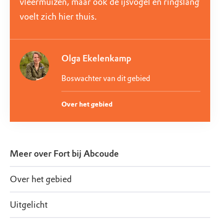
vleermuizen, maar ook de ijsvogel en ringslang
voelt zich hier thuis.
Olga Ekelenkamp
Boswachter van dit gebied
Over het gebied
Meer over
Fort bij Abcoude
Over het gebied
Uitgelicht