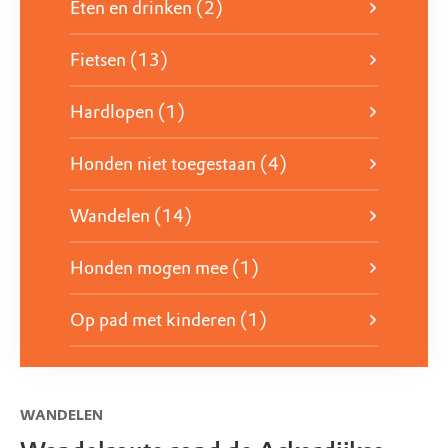
Eten en drinken (2)
het prachtige landschap van Midden-Delfland. Leer
alles over de kunstenaars van de Haagse School en
Fietsen (13)
beleef de omgeving door hun ogen.
Hardlopen (1)
Download hier de fietsroute Holland op z'n mooist
Honden niet toegestaan (4)
Wandelen (14)
Honden mogen mee (1)
Op pad met kinderen (1)
WANDELEN