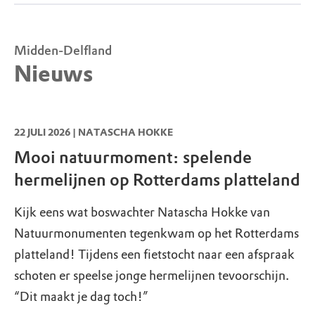
restaurant Uitspanning Vlietzicht
Polder Noord-Kethel, uitkijkpunt
Willemoordseweg
,
2636 EA
Schipluiden
Midden-Delfland
Toon op kaart
T:
015 – 380 88 86
info@vlietzicht.com
Nieuws
Midden-Delfland -
Aalkeetbuitenpolder, eendenkooi
Broekpolderweg 3 (100 meter ernaast)
,
3155
22 JULI 2026 | NATASCHA HOKKE
EP
Maasland
Mooi natuurmoment: spelende
hermelijnen op Rotterdams platteland
Kijk eens wat boswachter Natascha Hokke van
Natuurmonumenten tegenkwam op het Rotterdams
platteland! Tijdens een fietstocht naar een afspraak
schoten er speelse jonge hermelijnen tevoorschijn.
“Dit maakt je dag toch!”