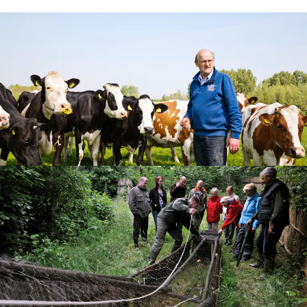
Boer en boswachter in
gesprek!
Midden-Delfland ligt ingeklemd tussen de grote
steden Rotterdam, Delft en Den-Haag en 2,5
miljoen inwoners. Dit landschap wordt gekenmerkt