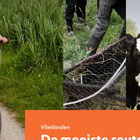
Kijk hier voor de excu
Vlietlanden
De mooiste rout