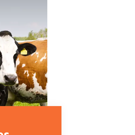
rsies
Lees hier de verhalen van de boeren
es