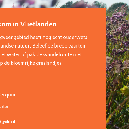
om in Vlietlanden
agveengebied heeft nog echt ouderwets
andse natuur. Beleef de brede vaarten
het water of pak de wandelroute met
op de bloemrijke graslandjes.
Perquin
hter
t gebied