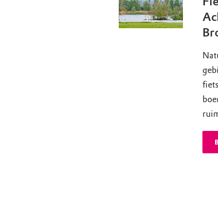
Fie
Ac
Br
Natu
gebi
fiet
boe
ruim
B