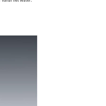
 vanaf het water.
land op de fiets!
p pad door een histori
Samenwerking bio-b
ooi