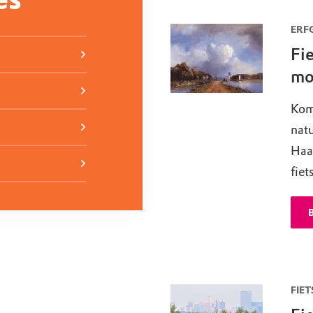
ERF
Fi
mo
Kom 
nat
Haa
fiet
B
FIET