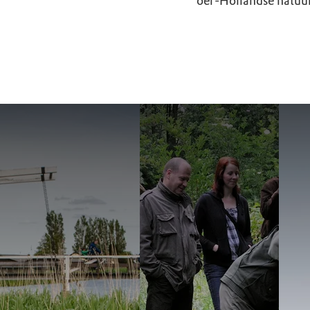
oer-Hollandse natuur
Ontdek Midden-Delf
Ga mee o
eendenk
Download hier de fietsroute Mooi Midden-Delfland