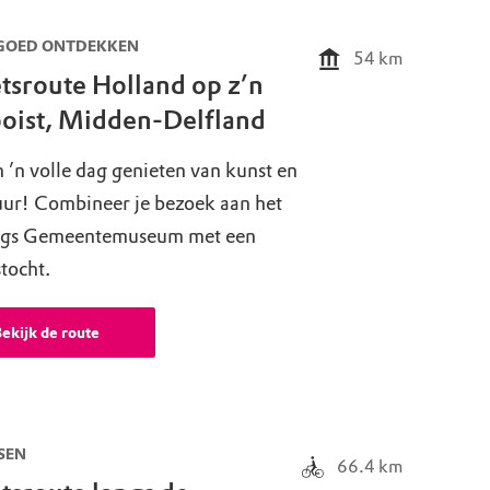
GOED ONTDEKKEN
54
km
etsroute Holland op z’n
oist, Midden-Delfland
’n volle dag genieten van kunst en
uur! Combineer je bezoek aan het
gs Gemeentemuseum met een
stocht.
ekijk de route
SEN
66.4
km