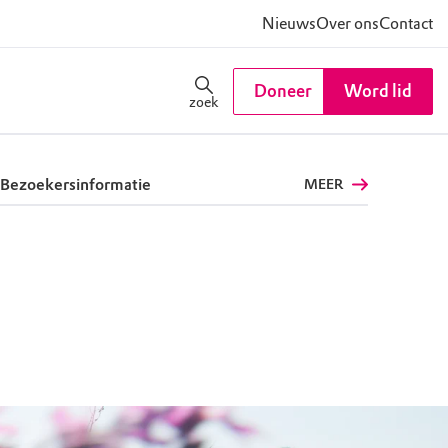
Nieuws
Over ons
Contact
Doneer
Word lid
zoek
Bezoekersinformatie
MEER