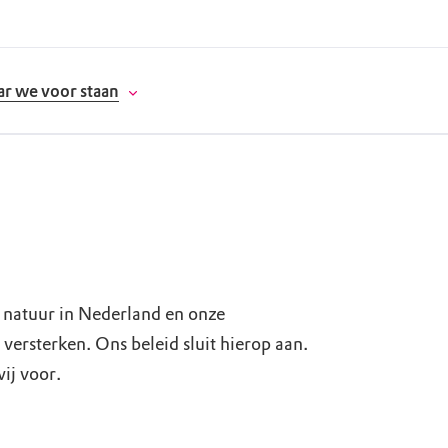
r we voor staan
donatie
erschap
natuur in Nederland en onze
versterken. Ons beleid sluit hierop aan.
es
natuur
ij voor.
supporters