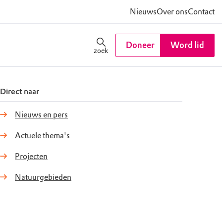
Nieuws
Over ons
Contact
Doneer
Word lid
zoek
Direct naar
Nieuws en pers
Actuele thema's
Projecten
Natuurgebieden