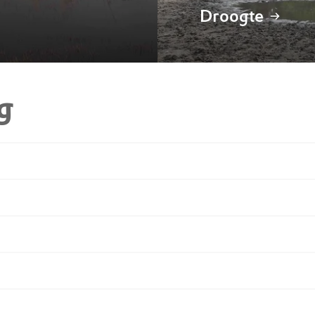
Droogte
g