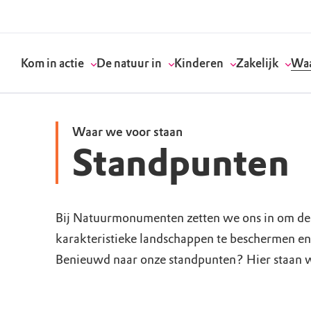
Kom in actie
De natuur in
Kinderen
Zakelijk
Waa
Waar we voor staan
Standpunten
Doneer
Routes
Kinderactiviteiten
Geef een bedrijfs
Onze visie
Word lid
Agenda
Speelnatuur
Strategisch partn
Standpunten
Bij Natuurmonumenten zetten we ons in om de 
karakteristieke landschappen te beschermen en 
Word vrijwilliger
Natuurgebieden
Verjaardagsfeestj
Vergaderen in de 
Actuele thema's
Benieuwd naar onze standpunten? Hier staan w
Werken bij
Bezoekerscentra
Speeltips
Onze partners & 
Wat wij doen