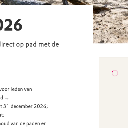
026
 direct op pad met de
 voor leden van
lid →
met 31 december 2026;
ht
;
rhoud van de paden en