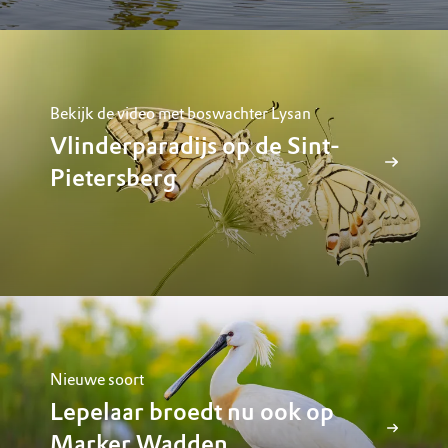
Bekijk de video met boswachter Lysan
Vlinderparadijs op de Sint-
Pietersberg
Nieuwe soort
Lepelaar broedt nu ook op
Marker Wadden