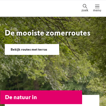
zoek
menu
De mooiste zomerroutes
Bekijk routes met terras
De natuur in