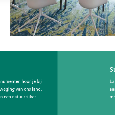
S
numenten hoor je bij
La
weging van ons land.
aa
 een natuurrijker
mo