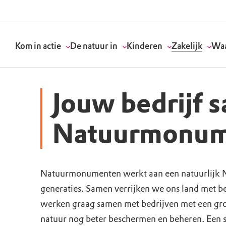
Kom in actie
De natuur in
Kinderen
Zakelijk
Waa
Jouw bedrijf 
Doneer
Routes
Kinderactiviteiten
Geef een bedrijfs
Onze visie
Natuurmonum
Word lid
Agenda
Speelnatuur
Strategisch partn
Standpunten
Natuurmonumenten werkt aan een natuurlijk N
Word vrijwilliger
Natuurgebieden
Verjaardagsfeestj
Vergaderen in de 
Actuele thema's
generaties. Samen verrijken we ons land met 
Werken bij
Bezoekerscentra
Speeltips
Onze partners & 
Wat wij doen
werken graag samen met bedrijven met een gro
natuur nog beter beschermen en beheren. Een 