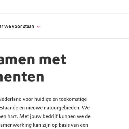
r we voor staan
samen met
donatie
enten
erschap
ederland voor huidige en toekomstige
es
natuur
bestaande en nieuwe natuurgebieden. We
supporters
en hart. Met jouw bedrijf kunnen we de
samenwerking kan zijn op basis van een