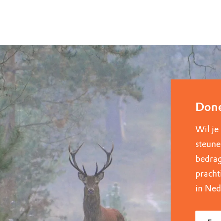
uur
r OERRR
rt
ek
Done
Wil je
steune
bedrag
pracht
in Ned