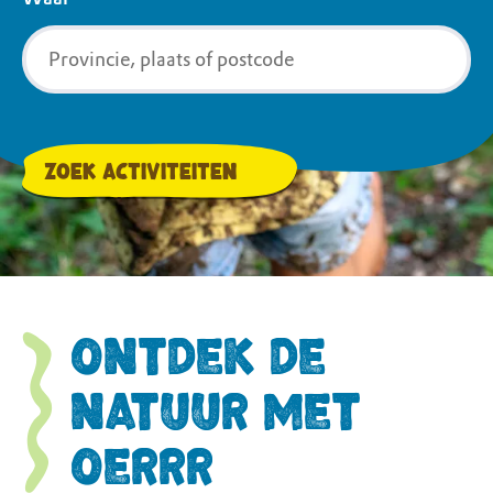
Zoek Activiteiten
Ontdek de
natuur met
OERRR