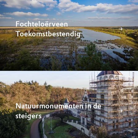
Fochteloërveen
Toekomstbestendig
Natuurmonumenten in de
steigers