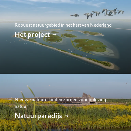
Robuust natuurgebied in het hart van Nederland
Het project
Nieuwe natuureilanden zorgen voor opleving
natuur
Natuurparadijs