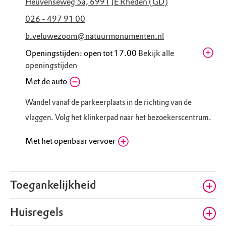
Heuvenseweg 5a, 6991 JE Rheden (GD)
026 - 497 91 00
b.veluwezoom@natuurmonumenten.nl
Openingstijden: open tot 17.00
Bekijk alle
openingstijden
Donderdag
Met de auto
10.00 - 17.00
zomervakantie
Wandel vanaf de parkeerplaats in de richting van de
Vrijdag
10.00 - 17.00
zomervakantie
vlaggen. Volg het klinkerpad naar het bezoekerscentrum.
Zaterdag
10.00 - 17.00
zomervakantie
Met het openbaar vervoer
Zondag
10.00 - 17.00
NS Station Rheden
zomervakantie
Routebeschrijving
Maandag
10.00 - 17.00
Toegankelijkheid
Bezoekerscentrum Veluwezoom: Verlaat het
zomervakantie
station aan de kant van spoor 2. Loop vanaf
Dinsdag
10.00 - 17.00
knooppunt 78 (station Rheden) naar knooppunt
Huisregels
zomervakantie
Geschikt voor rolstoel
20 (bezoekerscentrum Veluwezoom).
Woensdag
10.00 - 17.00