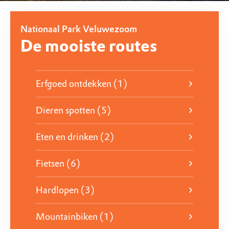
Eindeloze vergezichten
Nationaal Park Veluwezoom
De mooiste routes
In dit eeuwenoude landschap vind je heideheuvels
tot aan de horizon. In alle jaargetijden een prachtig
decor voor jouw bezoek aan de natuur!
Erfgoed ontdekken (1)
Dieren spotten (5)
Maak een heerlijke wandeling
Eten en drinken (2)
Fietsen (6)
Hardlopen (3)
Mountainbiken (1)