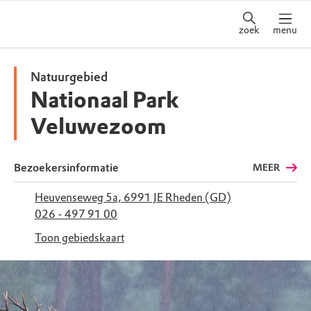
zoek
menu
Natuurgebied
Nationaal Park
Veluwezoom
Bezoekersinformatie
MEER
Heuvenseweg 5a, 6991 JE Rheden (GD)
026 - 497 91 00
Toon gebiedskaart