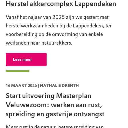
Herstel akkercomplex Lappendeken
Beekhuizen, Restaurant Woodz
Vanaf het najaar van 2025 zijn we gestart met
Metaaldetectie en magneetvissen niet
Bovenallee 1
,
6881 AJ
Velp
herstelwerkzaamheden bij de Lappendeken, ter
toegestaan
T:
026 202 0365
voorbereiding op de omvorming van enkele
woodz@buitenplaatsbeekhuizen.nl
Natuurmonumenten beschermt natuur en
weilanden naar natuurakkers.
cultureel erfgoed. Behoud van het
Eerbeek, Landal Greenparks
(archeologisch) bodemarchief hoort
Lees meer
Coldenhove
daarbij. Zoeken met een metaaldetector en
Boshoffweg 6
,
6961 LD
Eerbeek
magneetvissen is daarom niet toegestaan in
onze gebieden.
Lees hier meer
.
Beekbergen, Landal Heideheuvel
16 MAART 2026 | NATHALIE DRENTH
Hogebergweg 30
,
7361 GS
Beekbergen
Start uitvoering Masterplan
T:
+31-(0)55 505 22 51
Veluwezoom: werken aan rust,
Vliegen met drones niet toegestaan
heideheuvel@landal.nl
Vliegen met drones schaadt de natuur en is
spreiding en gastvrije ontvangst
daarom ongewenst in onze gebieden. Boven
Meer rust in de natuur, betere spreiding van