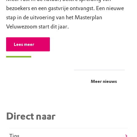
beschermde natuur (Natura2000-gebieden)
bezoekers en een gastvrije ontvangst. Een nieuwe
zijn drones sowieso niet toegestaan.
Lees
stap in de uitvoering van het Masterplan
hier meer
.
Veluwezoom start dit jaar.
Lees meer
Meer nieuws
Direct naar
Tips