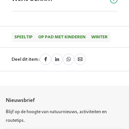
daarna buiten op zoek naar dieren, planten, kleuren
of sporen die bij de tekening passen.
OERRR is het jeugdprogramma van
Natuurmonumenten. OERRR helpt kinderen om
buiten te spelen en de natuur te ontdekken.
SPEELTIP
OP PAD MET KINDEREN
WINTER
Deel dit item:
Nieuwsbrief
Blijf op de hoogte van natuurnieuws, activiteiten en
routetips.