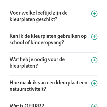
Je kunt kleurplaten downloaden over vogels, de
Voor welke leeftijd zijn de
winter, herfst en winter, de zomer, een
kleurplaten geschikt?
Waddeneiland, een otter en bijen.
De kleurplaten zijn geschikt voor kinderen die
Kan ik de kleurplaten gebruiken op
graag kleuren, maken en ontdekken. Jonge
school of kinderopvang?
kinderen kunnen samen met een ouder of
begeleider kleuren.
Ja, de kleurplaten zijn goed te gebruiken thuis, op
Wat heb je nodig voor de
school, bij de kinderopvang of tijdens een
kleurplaten?
natuuractiviteit.
Je hebt een printer, papier en kleurpotloden,
Hoe maak ik van een kleurplaat een
stiften, wasco of verf nodig.
natuuractiviteit?
Kijk samen naar wat er op de kleurplaat staat. Ga
Wat is OERRR?