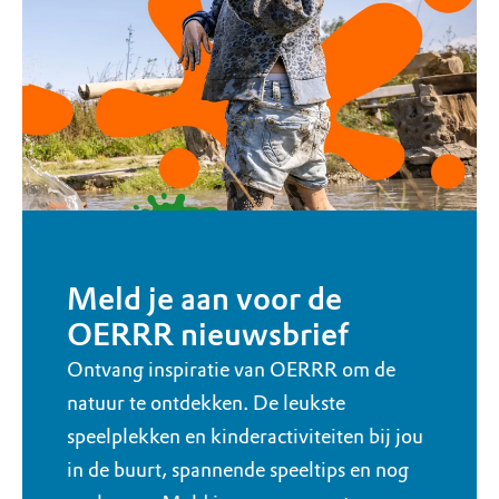
Meld je aan voor de
OERRR nieuwsbrief
Ontvang inspiratie van OERRR om de
natuur te ontdekken. De leukste
speelplekken en kinderactiviteiten bij jou
in de buurt, spannende speeltips en nog