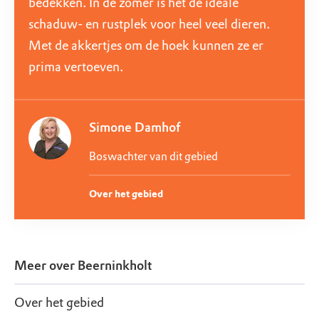
bedekken. In de zomer is het de ideale
schaduw- en rustplek voor heel veel dieren.
Met de akkertjes om de hoek kunnen ze er
prima vertoeven.
Simone Damhof
Boswachter van dit gebied
Over het gebied
Meer over
Beerninkholt
Over het gebied