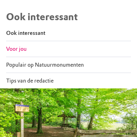
Honden mogen mee mits aangelijnd, op de
Ook interessant
paden
Ook interessant
Fietsen op aangewezen fietspaden
Voor jou
Populair op Natuurmonumenten
Tips van de redactie