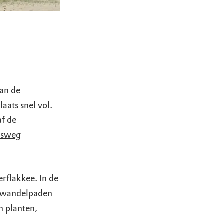
van de
aats snel vol.
af de
dsweg
flakkee. In de
e wandelpaden
n planten,