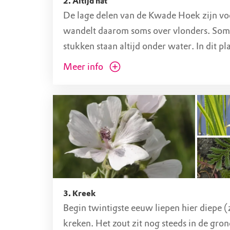
2. Altijd nat
De lage delen van de Kwade Hoek zijn voc
wandelt daarom soms over vlonders. So
stukken staan altijd onder water. In dit pl
onder andere rugstreeppadden, groene kik
Meer info
van libellen hun eieren af. ’s Winters sta
plekken het water wel een halve meter h
kwel en de regen zorgen ervoor dat het ge
zout wordt voor planten en dieren die typi
duinvalleien. In de Parnassiavallei is het
parnassia verdwenen, lees bij punt 4 wat
hiervan is. Op de drogere plekken staan d
zult ze tijdens de wandeling veel zien. In 
3. Kreek
kramsvogels en koperwieken de oranje b
Begin twintigste eeuw liepen hier diepe (
vervolgens aan hun lange reis naar het zu
kreken. Het zout zit nog steeds in de grond