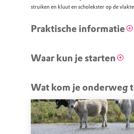
struiken en kluut en scholekster op de vlakte
Praktische informatie
Honden niet toegestaan
Tu
Waar kun je starten
STARTPUNT
Wat kom je onderweg 
Parkeerplaats Kwade Hoe
Oostdijkseweg, 3252 LM Goedereede (ZH)