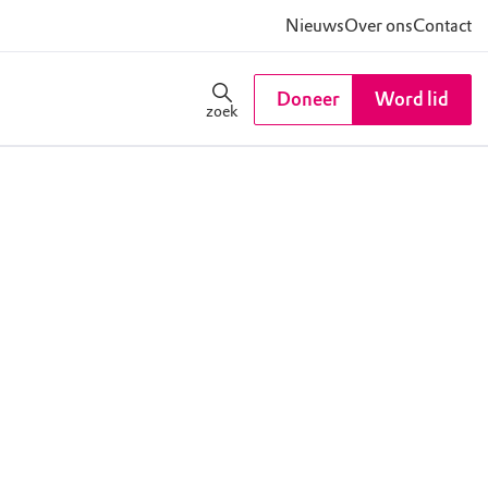
Nieuws
Over ons
Contact
Doneer
Word lid
zoek