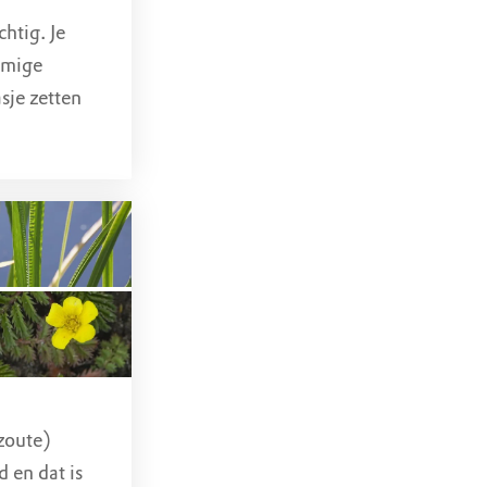
htig. Je
mmige
asje zetten
kers en tal
at op sommige
oog! De zoete
bied niet te
sch zijn voor
 zeldzame
 de reden
uindoorns. Je
de herfst eten
essen om
zoute)
iden te
 en dat is