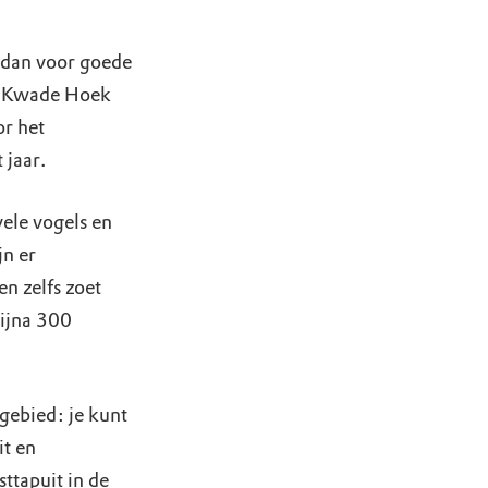
g dan voor goede
e Kwade Hoek
or het
 jaar.
ele vogels en
jn er
n zelfs zoet
ijna 300
gebied: je kunt
it en
ttapuit in de