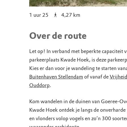
1 uur 25
4,27
km
Over de route
Let op! In verband met beperkte capaciteit 
parkeerplaats Kwade Hoek, is deze parkeerpl
Kies er dan voor je wandeling te starten van
Buitenhaven Stellendam
of vanaf de
Vrijhei
Ouddorp
.
Kom wandelen in de duinen van Goeree-Over
Kwade Hoek ontdek je langs de onverhard
en vlonders volop vogels en zo’n 300 soorte