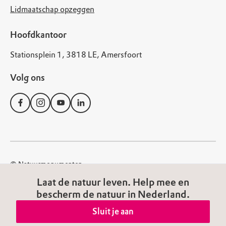
Lidmaatschap opzeggen
Hoofdkantoor
Stationsplein 1, 3818 LE, Amersfoort
Volg ons
© Natuurmonumenten
Disclaimer
Privacy Statement
Cookies
Laat de natuur leven. Help mee en
bescherm de natuur in Nederland.
Algemene voorwaarden
Toegankelijkheid
Sluit je aan