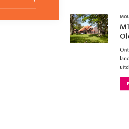
MOU
MT
Ol
Ont
lan
uit
B