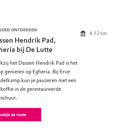
GOED ONTDEKKEN
4.12
km
ssen Hendrik Pad,
eria bij De Lutte
zij het Dassen Hendrik Pad is het
p genieten op Egheria. Bij Erve
delkamp kun je pauzeren met een
koffie in de gerestaureerde
ischuur.
ekijk de route