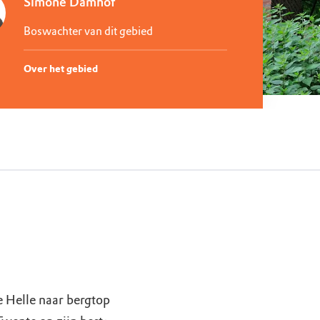
Simone Damhof
Boswachter van dit gebied
Over het gebied
e Helle naar bergtop