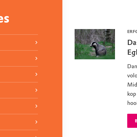
es
ERF
Da
Egh
Dank
volo
Mid
kop 
hoo
B