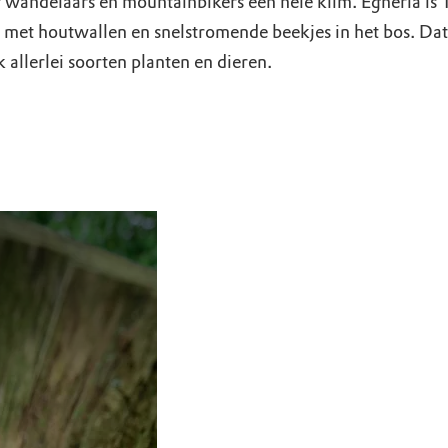
wandelaars en mountainbikers een hele klim. Egheria is T
t houtwallen en snelstromende beekjes in het bos. Dat t
allerlei soorten planten en dieren.
enberg
Landgoed Egheria met kinderen
Struinen over bospa
er de oude koepel op de Tankenberg