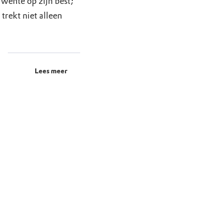
wente op zijn best;
rekt niet alleen
Lees meer
den