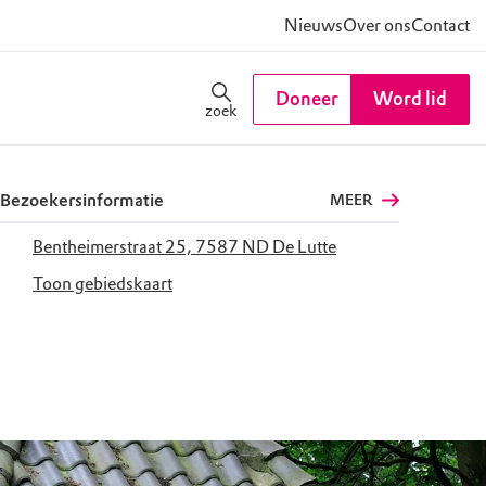
Nieuws
Over ons
Contact
Doneer
Word lid
zoek
Bezoekersinformatie
MEER
Bentheimerstraat 25, 7587 ND De Lutte
Toon gebiedskaart