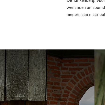
De Tankenberg. Voor 
weilanden omzoomd me
mensen aan maar ook 
Erve Middelkamp
De Tank
Hier lees je alles ov