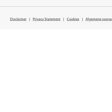
uur
r OERRR
rt
Disclaimer
Privacy Statement
Cookies
Algemene voorw
ek