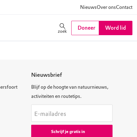
Nieuws
Over ons
Contact
Doneer
Word lid
zoek
Nieuwsbrief
ersfoort
Blijf op de hoogte van natuurnieuws,
activiteiten en routetips.
E-mailadres
Schrijf je gratis in