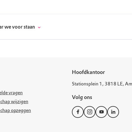
r we voor staan
donatie
Hoofdkantoor
Stationsplein 1, 3818 LE, Am
erschap
elde vragen
Volg ons
es
natuur
chap wijzigen
schap opzeggen
supporters