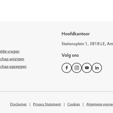
Hoofdkantoor
Stationsplein 1, 3818 LE, Am
elde vragen
Volg ons
chap wijzigen
schap opzeggen
Disclaimer
Privacy Statement
Cookies
Algemene voorw