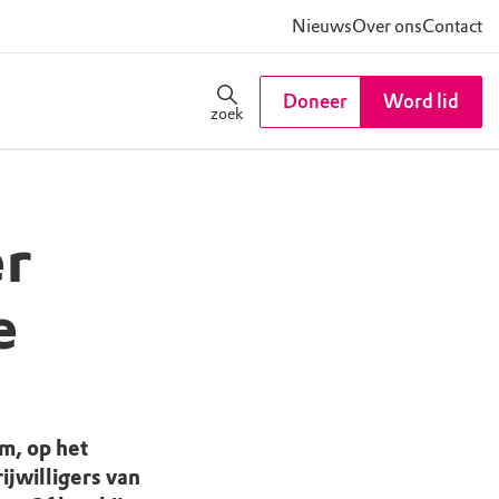
Nieuws
Over ons
Contact
Doneer
Word lid
zoek
r
e
m, op het
jwilligers van