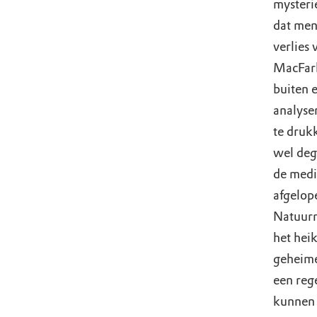
mysteri
dat men
verlies
MacFarl
buiten 
analyse
te druk
wel deg
de medi
afgelop
Natuurm
het heik
geheime
een reg
kunnen 