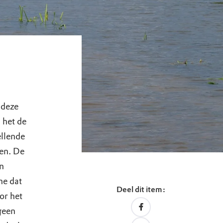
 deze
 het de
ellende
en. De
n
ne dat
Deel dit item:
or het
 geen