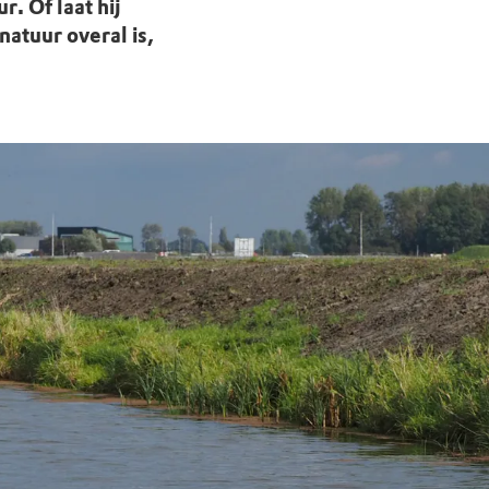
. Of laat hij
atuur overal is,