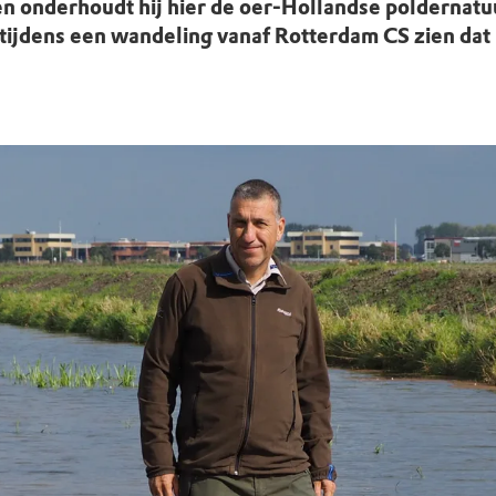
uur
r OERRR
onderhoudt hij hier de oer-Hollandse poldernatuur
tijdens een wandeling vanaf Rotterdam CS zien dat n
rt
ek