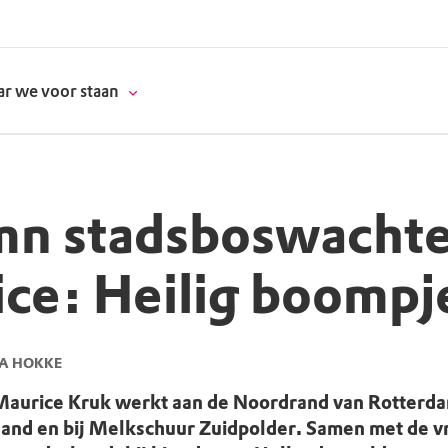
r we voor staan
n stadsboswachte
donatie
ce: Heilig boompj
erschap
es
natuur
A HOKKE
supporters
aurice Kruk werkt aan de Noordrand van Rotterda
and en bij Melkschuur Zuidpolder. Samen met de vri