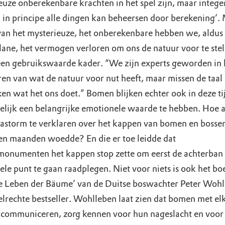
euze onberekenbare krachten in het spel zijn, maar intege
 in principe alle dingen kan beheersen door berekening’. 
 van het mysterieuze, het onberekenbare hebben we, aldus
ane, het vermogen verloren om ons de natuur voor te stel
een gebruikswaarde kader. “We zijn experts geworden in 
ren van wat de natuur voor nut heeft, maar missen de taal
ken wat het ons doet.” Bomen blijken echter ook in deze ti
elijk een belangrijke emotionele waarde te hebben. Hoe 
astorm te verklaren over het kappen van bomen en bossen
en maanden woedde? En die er toe leidde dat
onumenten het kappen stop zette om eerst de achterban
ele punt te gaan raadplegen. Niet voor niets is ook het bo
 Leben der Bäume’ van de Duitse boswachter Peter Wohl
elrechte bestseller. Wohlleben laat zien dat bomen met el
communiceren, zorg kennen voor hun nageslacht en voor