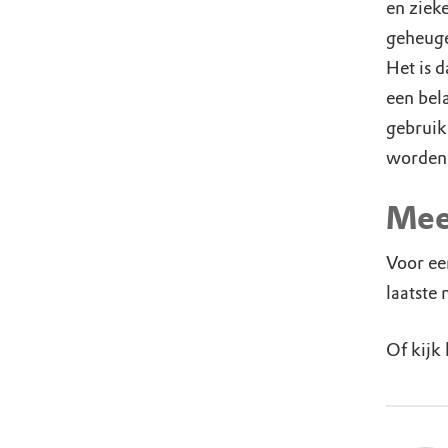
en ziek
geheuge
Het is 
een bel
gebruik
worden 
Mee
Voor een
laatste
Of kijk 