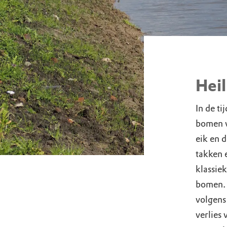
Hei
In de t
bomen vo
eik en 
takken 
klassie
bomen. 
volgens
verlies 