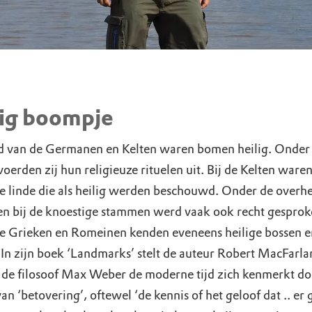
lig boompje
ijd van de Germanen en Kelten waren bomen heilig. Onder
erden zij hun religieuze rituelen uit. Bij de Kelten waren
de linde die als heilig werden beschouwd. Onder de overh
en bij de knoestige stammen werd vaak ook recht gesprok
ke Grieken en Romeinen kenden eveneens heilige bossen e
In zijn boek ‘Landmarks’ stelt de auteur Robert MacFarla
 de filosoof Max Weber de moderne tijd zich kenmerkt do
van ‘betovering’, oftewel ‘de kennis of het geloof dat .. er