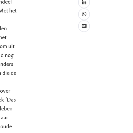
ndeel
Met het
len
het
 om uit
jd nog
anders
 die de
 over
ek ‘Das
leben
kaar
 oude