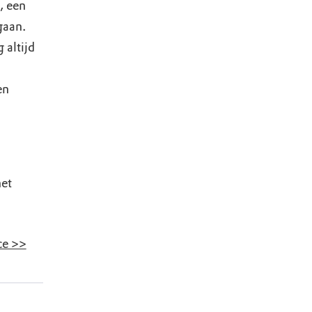
, een
gaan.
 altijd
en
het
ce >>