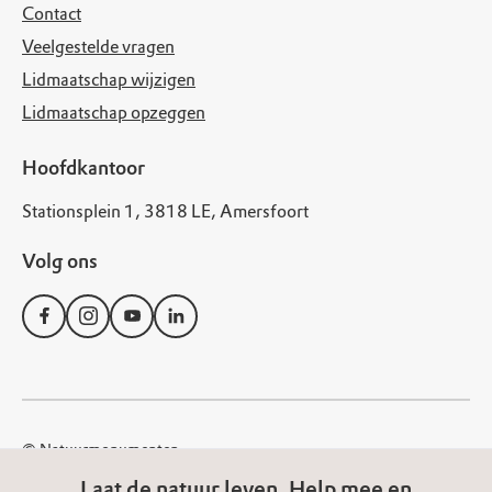
Contact
Veelgestelde vragen
Lidmaatschap wijzigen
Lidmaatschap opzeggen
Hoofdkantoor
Stationsplein 1, 3818 LE, Amersfoort
Volg ons
© Natuurmonumenten
Disclaimer
Privacy Statement
Cookies
Laat de natuur leven. Help mee en