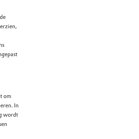
 de
erzien,
ns
ngepast
et om
eren. In
ng wordt
sen