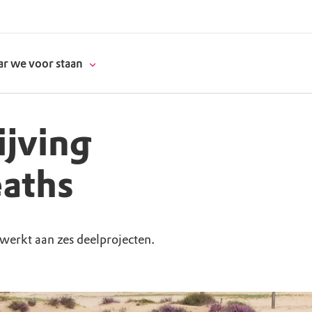
r we voor staan
ijving
donatie
aths
erschap
werkt aan zes deelprojecten.
es
natuur
supporters