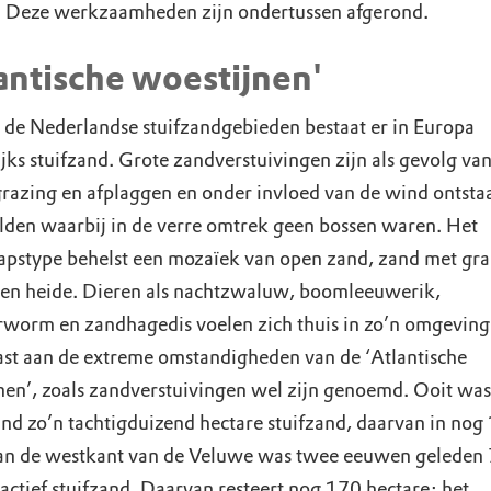
 Deze werkzaamheden zijn ondertussen afgerond.
antische woestijnen'
 de Nederlandse stuifzandgebieden bestaat er in Europa
jks stuifzand. Grote zandverstuivingen zijn als gevolg va
razing en afplaggen en onder invloed van de wind ontsta
lden waarbij in de verre omtrek geen bossen waren. Het
apstype behelst een mozaïek van open zand, zand met gra
en heide. Dieren als nachtzwaluw, boomleeuwerik,
worm en zandhagedis voelen zich thuis in zo’n omgeving.
st aan de extreme omstandigheden van de ‘Atlantische
nen’, zoals zandverstuivingen wel zijn genoemd. Ooit was 
nd zo’n tachtigduizend hectare stuifzand, daarvan in nog
an de westkant van de Veluwe was twee eeuwen geleden
actief stuifzand. Daarvan resteert nog 170 hectare: het