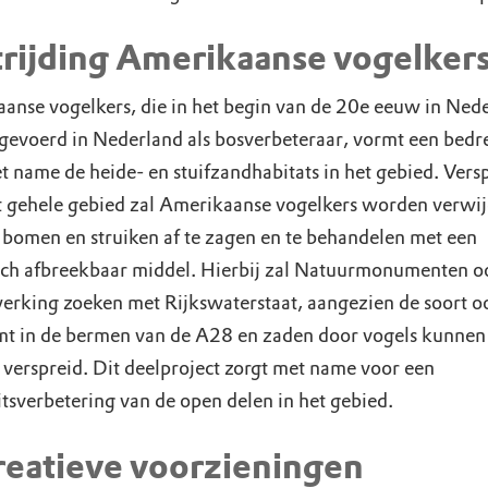
trijding Amerikaanse vogelke
anse vogelkers, die in het begin van de 20e eeuw in Ned
gevoerd in Nederland als bosverbeteraar, vormt een bedr
t name de heide- en stuifzandhabitats in het gebied. Vers
t gehele gebied zal Amerikaanse vogelkers worden verwi
 bomen en struiken af te zagen en te behandelen met een
sch afbreekbaar middel. Hierbij zal Natuurmonumenten o
rking zoeken met Rijkswaterstaat, aangezien de soort o
t in de bermen van de A28 en zaden door vogels kunnen
verspreid. Dit deelproject zorgt met name voor een
itsverbetering van de open delen in het gebied.
reatieve voorzieningen