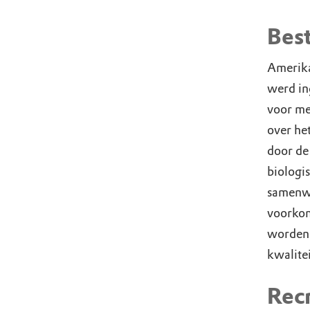
Bes
Amerika
werd in
voor me
over he
door de
biologi
samenwe
voorkom
worden 
kwalite
Rec