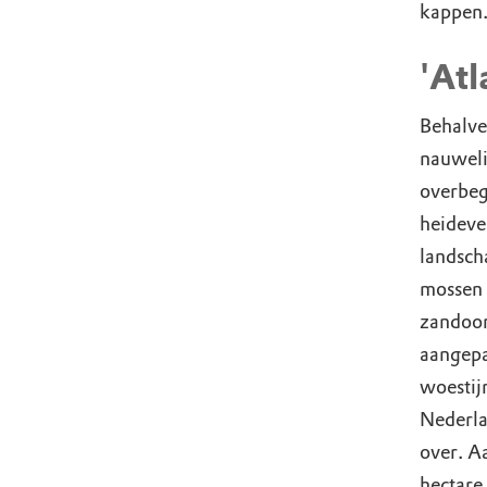
kappen.
'Atl
Behalve
nauweli
overbeg
heideve
landsch
mossen 
zandoor
aangepa
woestij
Nederla
over. A
hectare 