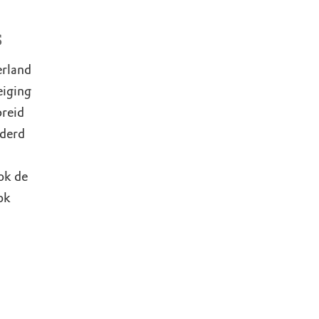
rs
erland
eiging
preid
jderd
ok de
ok