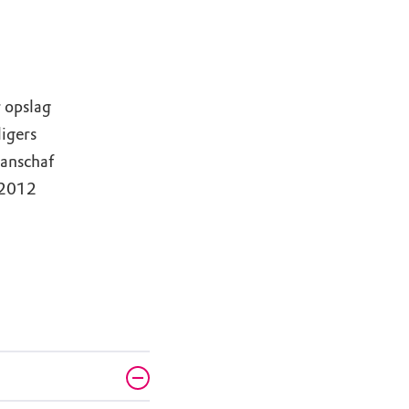
 opslag
ligers
aanschaf
i 2012