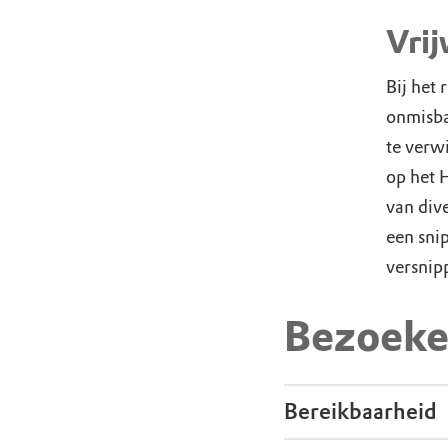
Vri
Bij het 
onmisba
te verwi
op het 
van div
een sni
versnip
Bezoeke
Bereikbaarheid