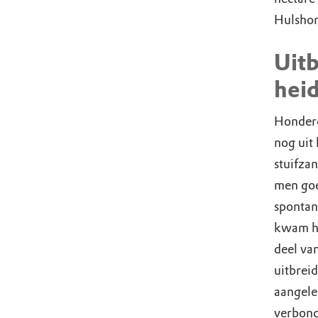
Hulshor
Uitb
hei
Honderd
nog uit
stuifza
men goe
spontan
kwam he
deel va
uitbrei
aangele
verbond