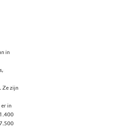
n
an in
s,
 Ze zijn
er in
 1.400
 7.500