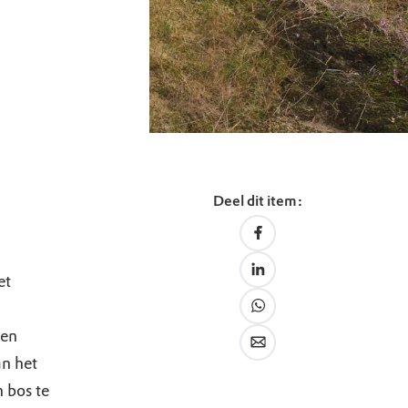
Deel dit item:
et
ten
an het
 bos te