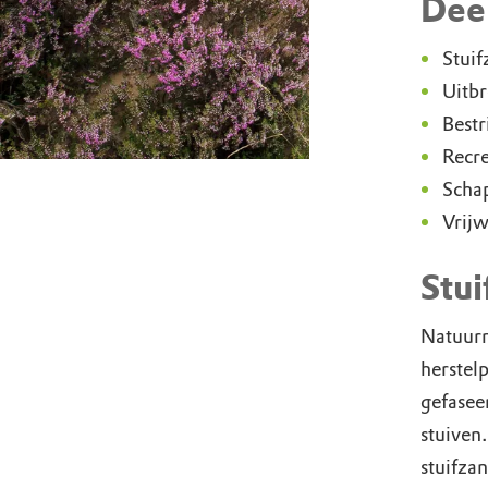
Dee
Stuif
Uitbr
Bestr
Recre
Scha
Vrijw
Stu
Natuurm
herstel
gefaseer
stuiven
stuifza