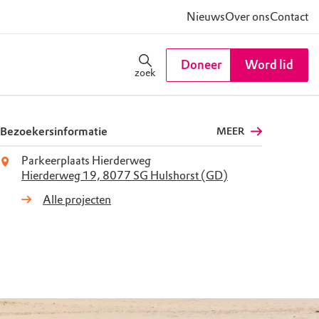
Nieuws
Over ons
Contact
Doneer
Word lid
zoek
Bezoekersinformatie
MEER
Parkeerplaats Hierderweg
Hierderweg 19, 8077 SG Hulshorst (GD)
Alle projecten