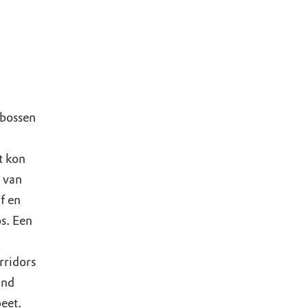
 bossen
t kon
 van
f en
s. Een
rridors
and
eet.