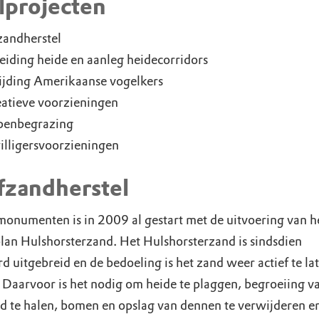
lprojecten
zandherstel
eiding heide en aanleg heidecorridors
ijding Amerikaanse vogelkers
atieve voorzieningen
penbegrazing
illigersvoorzieningen
ifzandherstel
onumenten is in 2009 al gestart met de uitvoering van h
plan Hulshorsterzand. Het Hulshorsterzand is sindsdien
d uitgebreid en de bedoeling is het zand weer actief te la
. Daarvoor is het nodig om heide te plaggen, begroeiing v
nd te halen, bomen en opslag van dennen te verwijderen en