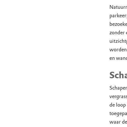
Natuurm
parkeer
bezoeke
zonder 
uitzich
worden 
en wand
Sch
Schapen
vergrass
de loop
toegepa
waar de