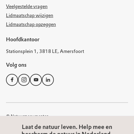
Veelgestelde vragen
Lidmaatschap wijzigen
Lidmaatschap opzeggen
Hoofdkantoor
Stationsplein 1, 3818 LE, Amersfoort
Volg ons
© Natuurmonumenten
Disclaimer
Privacy Statement
Cookies
Laat de natuur leven. Help mee en