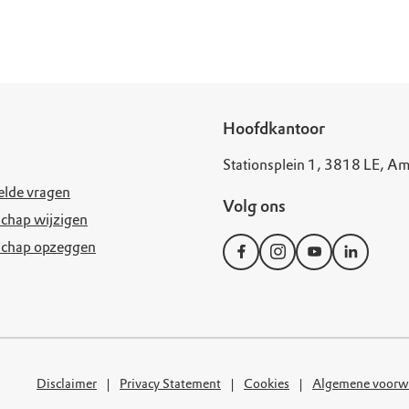
uur
r OERRR
rt
ek
Hoofdkantoor
Stationsplein 1, 3818 LE, Am
elde vragen
Volg ons
chap wijzigen
schap opzeggen
Disclaimer
Privacy Statement
Cookies
Algemene voorw