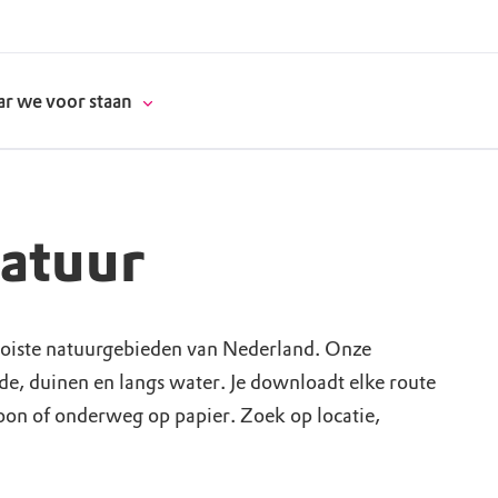
r we voor staan
natuur
donatie
erschap
oiste natuurgebieden van Nederland. Onze
ide, duinen en langs water. Je downloadt elke route
es
natuur
foon of onderweg op papier. Zoek op locatie,
supporters