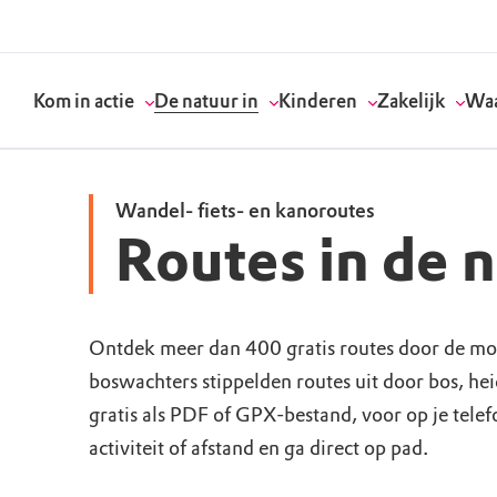
Kom in actie
De natuur in
Kinderen
Zakelijk
Waa
Wandel- fiets- en kanoroutes
Routes in de 
Doneer
Routes
Kinderactiviteiten
Geef een bedrijfs
Onze visie
Word lid
Agenda
Speelnatuur
Strategisch partn
Standpunten
Ontdek meer dan 400 gratis routes door de mo
boswachters stippelden routes uit door bos, he
Word vrijwilliger
Natuurgebieden
Verjaardagsfeestj
Vergaderen in de 
Actuele thema's
gratis als PDF of GPX-bestand, voor op je tele
Werken bij
Bezoekerscentra
Speeltips
Onze partners & 
Wat wij doen
activiteit of afstand en ga direct op pad.