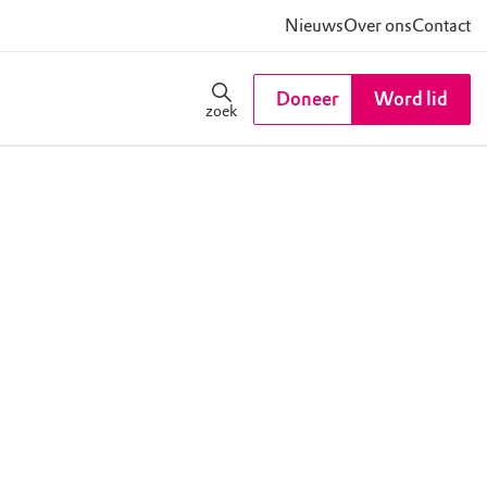
Nieuws
Over ons
Contact
Doneer
Word lid
zoek