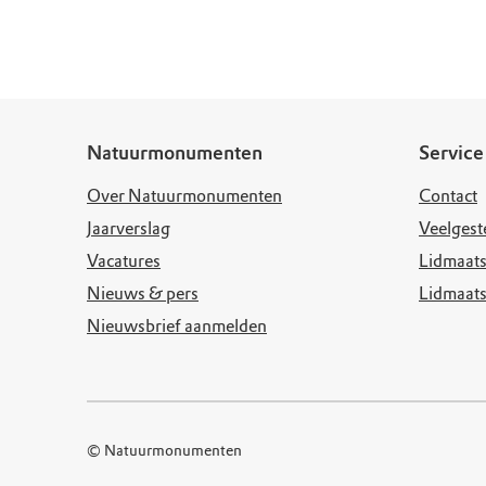
Doen voor de nat
Monumenten
Meld je aan voo
Neem contact op
Onze resultaten
Zoeken op de kaa
Wat is OERRR?
Projecten
Toegang en bezo
Jaarverslag
Natuurmonumenten
Service
Over Natuurmonumenten
Contact
Jaarverslag
Veelgest
Vacatures
Lidmaats
Nieuws & pers
Lidmaat
Nieuwsbrief aanmelden
© Natuurmonumenten