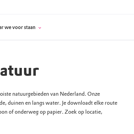
r we voor staan
natuur
donatie
erschap
oiste natuurgebieden van Nederland. Onze
ide, duinen en langs water. Je downloadt elke route
es
natuur
foon of onderweg op papier. Zoek op locatie,
supporters