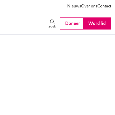
Nieuws
Over ons
Contact
Doneer
Word lid
zoek