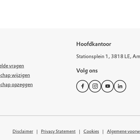
uur
r OERRR
rt
ek
Hoofdkantoor
Stationsplein 1, 3818 LE, Am
elde vragen
Volg ons
chap wijzigen
schap opzeggen
Disclaimer
Privacy Statement
Cookies
Algemene voorw