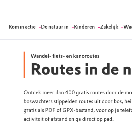
Kom in actie
De natuur in
Kinderen
Zakelijk
Waa
Wandel- fiets- en kanoroutes
Routes in de 
Doneer
Routes
Kinderactiviteiten
Geef een bedrijfs
Onze visie
Word lid
Agenda
Speelnatuur
Strategisch partn
Standpunten
Ontdek meer dan 400 gratis routes door de mo
boswachters stippelden routes uit door bos, he
Word vrijwilliger
Natuurgebieden
Verjaardagsfeestj
Vergaderen in de 
Actuele thema's
gratis als PDF of GPX-bestand, voor op je tele
Werken bij
Bezoekerscentra
Speeltips
Onze partners & 
Wat wij doen
activiteit of afstand en ga direct op pad.