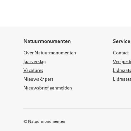
Doen voor de nat
Monumenten
Meld je aan voo
Neem contact op
Onze resultaten
Zoeken op de kaa
Wat is OERRR?
Projecten
Toegang en bezo
Jaarverslag
Natuurmonumenten
Service
Over Natuurmonumenten
Contact
Jaarverslag
Veelgest
Vacatures
Lidmaats
Nieuws & pers
Lidmaat
Nieuwsbrief aanmelden
© Natuurmonumenten