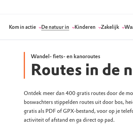
Kom in actie
De natuur in
Kinderen
Zakelijk
Waa
Wandel- fiets- en kanoroutes
Routes in de 
Doneer
Routes
Kinderactiviteiten
Geef een bedrijfs
Onze visie
Word lid
Agenda
Speelnatuur
Strategisch partn
Standpunten
Ontdek meer dan 400 gratis routes door de mo
boswachters stippelden routes uit door bos, he
Word vrijwilliger
Natuurgebieden
Verjaardagsfeestj
Vergaderen in de 
Actuele thema's
gratis als PDF of GPX-bestand, voor op je tele
Werken bij
Bezoekerscentra
Speeltips
Onze partners & 
Wat wij doen
activiteit of afstand en ga direct op pad.