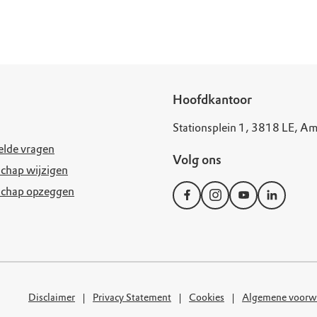
uur
r OERRR
rt
ek
Hoofdkantoor
Stationsplein 1, 3818 LE, Am
elde vragen
Volg ons
chap wijzigen
schap opzeggen
Disclaimer
Privacy Statement
Cookies
Algemene voorw