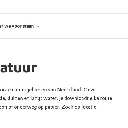
r we voor staan
natuur
donatie
erschap
oiste natuurgebieden van Nederland. Onze
ide, duinen en langs water. Je downloadt elke route
es
natuur
foon of onderweg op papier. Zoek op locatie,
supporters