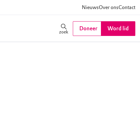
Nieuws
Over ons
Contact
Doneer
Word lid
zoek