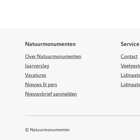
Doen voor de nat
Monumenten
Meld je aan voo
Neem contact op
Onze resultaten
Zoeken op de kaa
Wat is OERRR?
Projecten
Toegang en bezo
Jaarverslag
Natuurmonumenten
Service
Over Natuurmonumenten
Contact
Jaarverslag
Veelgest
Vacatures
Lidmaats
Nieuws & pers
Lidmaat
Nieuwsbrief aanmelden
© Natuurmonumenten