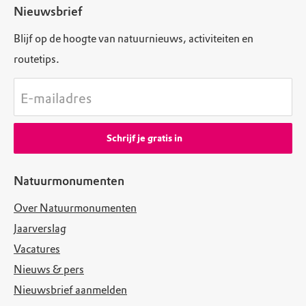
Nieuwsbrief
Routebeschrijving
Bezoekerscentrum Veluwezoom: Loop vanaf de
Blijf op de hoogte van natuurnieuws, activiteiten en
rotonde een klein stukje de Schietbergseweg op
routetips.
en volg dan de wandelknooppunten verwijzing
naar nr 20.
E-mailadres
Schrijf je gratis in
Natuurmonumenten
Over Natuurmonumenten
Jaarverslag
Vacatures
Nieuws & pers
Nieuwsbrief aanmelden