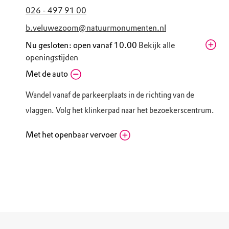
026 - 497 91 00
b.veluwezoom@natuurmonumenten.nl
Nu gesloten: open vanaf 10.00
Bekijk alle
openingstijden
Zaterdag
Met de auto
10.00 - 17.00
zomervakantie
Wandel vanaf de parkeerplaats in de richting van de
Zondag
10.00 - 17.00
zomervakantie
vlaggen. Volg het klinkerpad naar het bezoekerscentrum.
Maandag
10.00 - 17.00
zomervakantie
Met het openbaar vervoer
Dinsdag
10.00 - 17.00
NS Station Rheden
zomervakantie
Routebeschrijving
Woensdag
10.00 - 17.00
Bezoekerscentrum Veluwezoom: Verlaat het
zomervakantie
station aan de kant van spoor 2. Loop vanaf
Donderdag
10.00 - 17.00
knooppunt 78 (station Rheden) naar knooppunt
zomervakantie
20 (bezoekerscentrum Veluwezoom).
Vrijdag
10.00 - 17.00
Bushalte Rheden, Groenestraat
zomervakantie