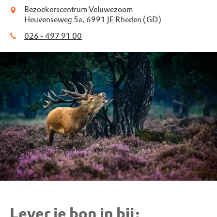
Bezoekerscentrum Veluwezoom
Heuvenseweg 5a, 6991 JE Rheden (GD)
026 - 497 91 00
Lever je bon in bij: