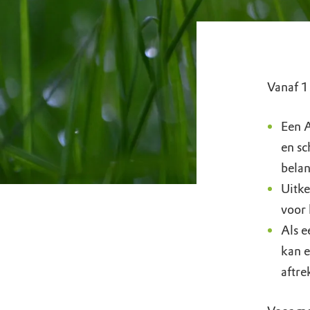
Vanaf 1
Een A
en sc
belan
Uitke
voor 
Als e
kan e
aftre