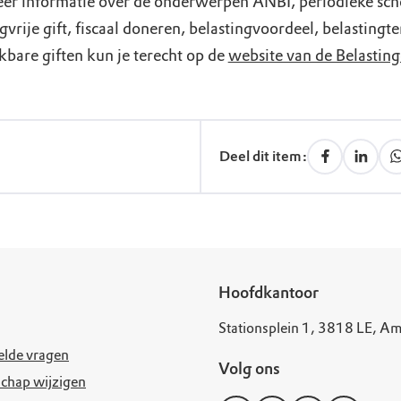
er informatie over de onderwerpen ANBI, periodieke sch
gvrije gift, fiscaal doneren, belastingvoordeel, belasting
kbare giften kun je terecht op de
website van de Belasting
Deel dit item:
Hoofdkantoor
Stationsplein 1, 3818 LE, Am
elde vragen
Volg ons
chap wijzigen