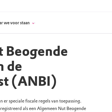
r we voor staan
t Beogende
donatie
n de
erschap
st (ANBI)
es
natuur
supporters
 er speciale fiscale regels van toepassing.
eregistreerd als een Algemeen Nut Beogende