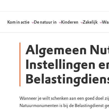
Kom in actie
De natuur in
Kinderen
Zakelijk
Waa
Algemeen Nu
Doneer
Routes
Kinderactiviteiten
Geef een bedrijfs
Onze visie
Instellingen e
Word lid
Agenda
Speelnatuur
Strategisch partn
Standpunten
Belastingdien
Word vrijwilliger
Natuurgebieden
Verjaardagsfeestj
Vergaderen in de 
Actuele thema's
Werken bij
Bezoekerscentra
Speeltips
Onze partners & 
Wat wij doen
Wanneer je wilt schenken aan een goed doel zijn
Natuurmonumenten is bij de Belastingdienst g