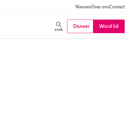
Nieuws
Over ons
Contact
Doneer
Word lid
zoek