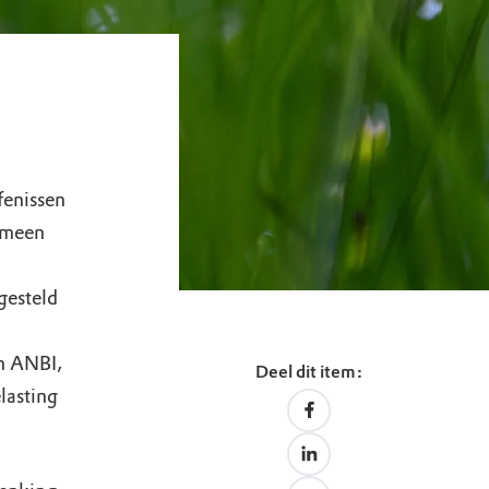
fenissen
emeen
gesteld
en ANBI,
Deel dit item:
lasting