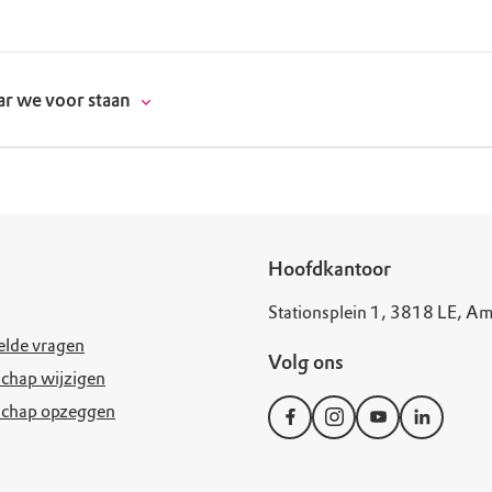
r we voor staan
donatie
Hoofdkantoor
Stationsplein 1, 3818 LE, Am
erschap
elde vragen
Volg ons
es
natuur
chap wijzigen
schap opzeggen
supporters