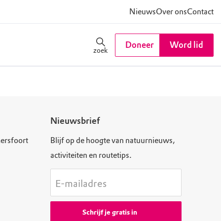
Nieuws
Over ons
Contact
Doneer
Word lid
zoek
Nieuwsbrief
ersfoort
Blijf op de hoogte van natuurnieuws,
activiteiten en routetips.
E-mailadres
Schrijf je gratis in