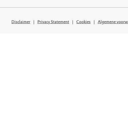
uur
r OERRR
rt
Disclaimer
Privacy Statement
Cookies
Algemene voorw
ek