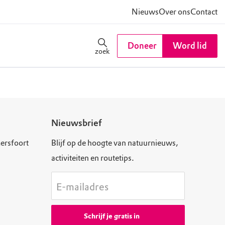
Nieuws
Over ons
Contact
Doneer
Word lid
zoek
Nieuwsbrief
ersfoort
Blijf op de hoogte van natuurnieuws,
activiteiten en routetips.
E-mailadres
Schrijf je gratis in