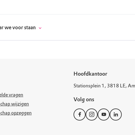
r we voor staan
donatie
Hoofdkantoor
Stationsplein 1, 3818 LE, Am
erschap
elde vragen
Volg ons
es
natuur
chap wijzigen
schap opzeggen
supporters