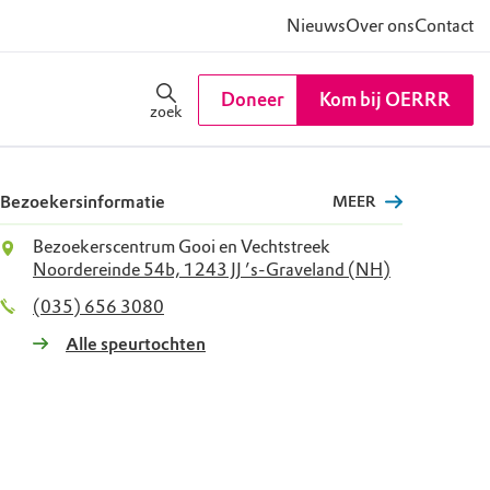
Nieuws
Over ons
Contact
Doneer
Kom bij OERRR
zoek
Bezoekersinformatie
MEER
Bezoekerscentrum Gooi en Vechtstreek
Noordereinde 54b, 1243 JJ ’s-Graveland (NH)
(035) 656 3080
Alle speurtochten