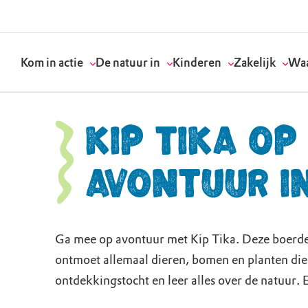
Kom in actie
De natuur in
Kinderen
Zakelijk
Waa
Kip Tika op
avontuur i
Doneer
Routes
Kinderactiviteiten
Geef een bedrijfs
Onze visie
Word lid
Agenda
Speelnatuur
Strategisch partn
Standpunten
Word vrijwilliger
Natuurgebieden
Verjaardagsfeestj
Vergaderen in de 
Actuele thema's
Ga mee op avontuur met Kip Tika. Deze boerder
ontmoet allemaal dieren, bomen en planten die
Werken bij
Bezoekerscentra
Speeltips
Onze partners & 
Wat wij doen
ontdekkingstocht en leer alles over de natuur. 