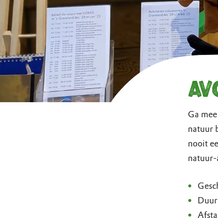
Av
Ga mee 
natuur 
nooit e
natuur-
Gesch
Duur
Afst