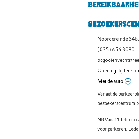
Bereikbaarhe
Bezoekerscen
Noordereinde 54b,
(035) 656 3080
bcgooienvechtstr
Openingstijden: op
Donderdag
Met de auto
10.
Vrijdag
10.
Verlaat de parkeerpl
Zaterdag
10.
bezoekerscentrum be
Zondag
10.
Maandag
Ges
NB Vanaf 1 februari
Dinsdag
10.
voor parkeren. Leden
Woensdag
10.