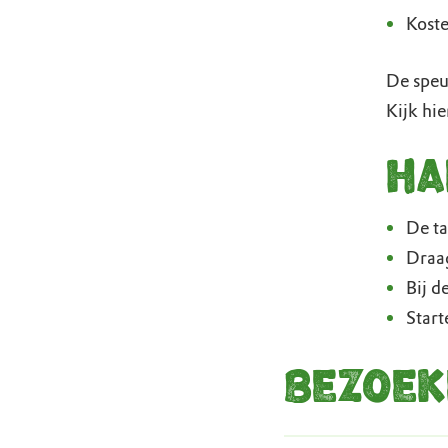
Koste
De speu
Kijk hi
Ha
De ta
Draag
Bij d
Start
Bezoek