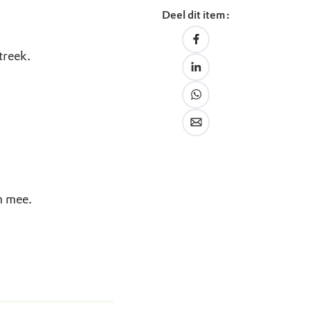
Deel dit item:
treek.
n mee.