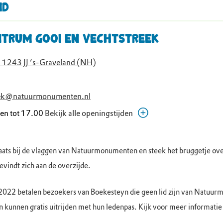
id
trum Gooi en Vechtstreek
 1243 JJ ’s-Graveland (NH)
eek@natuurmonumenten.nl
en tot 17.00
Bekijk alle openingstijden
00 - 17.00
00 - 17.00
aats bij de vlaggen van Natuurmonumenten en steek het bruggetje ove
00 - 17.00
vindt zich aan de overzijde.
00 - 17.00
loten
 2022 betalen bezoekers van Boekesteyn die geen lid zijn van Natuu
00 - 17.00
 kunnen gratis uitrijden met hun ledenpas. Kijk voor meer informati
00 - 17.00