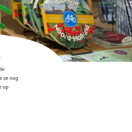
a
de
e ze nog
e op