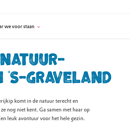
r we voor staan
 natuur-
n 's-Graveland
donatie
erschap
es
natuur
ijkip komt in de natuur terecht en
 ze nog niet kent. Ga samen met haar op
supporters
Een leuk avontuur voor het hele gezin.