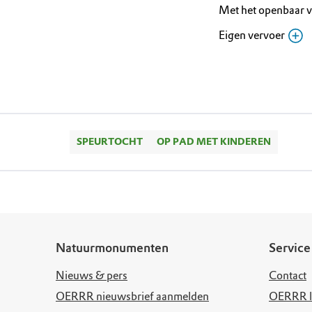
Met het openbaar 
Eigen vervoer
Bushalte Kl
Noordereinde
Fietsenstal
Routebeschri
Noordereinde
Bezoekerscen
Routebeschri
bezoekerscen
SPEURTOCHT
OP PAD MET KINDEREN
Natuurmonumenten
Service
Nieuws & pers
Contact
OERRR nieuwsbrief aanmelden
OERRR l