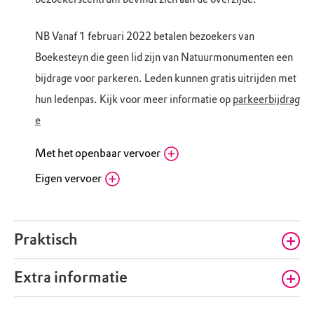
Woensdag
10.00 - 17.00
Donderdag
10.00 - 17.00
NB Vanaf 1 februari 2022 betalen bezoekers van
Vrijdag
10.00 - 17.00
Boekesteyn die geen lid zijn van Natuurmonumenten een
bijdrage voor parkeren. Leden kunnen gratis uitrijden met
hun ledenpas. Kijk voor meer informatie op
parkeerbijdrag
e
Met het openbaar vervoer
Eigen vervoer
Bushalte Klapbrug ’s-Graveland (106
richting Bussum)
Fietsenstalling bezoekerscentrum Gooi
Noordereinde 54, 1243 JJ ’s-Graveland (NH)
en Vechtstreek
Routebeschrijving
Noordereinde 54b, 1243JJ 's-Graveland (NH)
Praktisch
Bezoekerscentrum Gooi en Vechtstreek: Volg
Routebeschrijving
richting de kruising Noordereinde. Het
Extra informatie
bezoekerscentrum bevindt zich na 250 meter
Boekesteyn, Café-restaurant
aan de rechterhand.
Brambergen