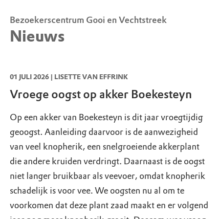
Parkeerbijdrage voor niet-leden
Noordereinde 54d
,
1243 JJ
's-Graveland
Bezoekerscentrum Gooi en Vechtstreek
Vanaf 1 feb 2022 betalen niet-leden bij
T:
035 303 1306
info@brambergen.nl
Nieuws
Boekesteyn. Leden parkeren gratis. Meer
info: parkeerbijdrage.
01 JULI 2026 | LISETTE VAN EFFRINK
Vroege oogst op akker Boekesteyn
Op een akker van Boekesteyn is dit jaar vroegtijdig
geoogst. Aanleiding daarvoor is de aanwezigheid
van veel knopherik, een snelgroeiende akkerplant
die andere kruiden verdringt. Daarnaast is de oogst
niet langer bruikbaar als veevoer, omdat knopherik
schadelijk is voor vee. We oogsten nu al om te
voorkomen dat deze plant zaad maakt en er volgend