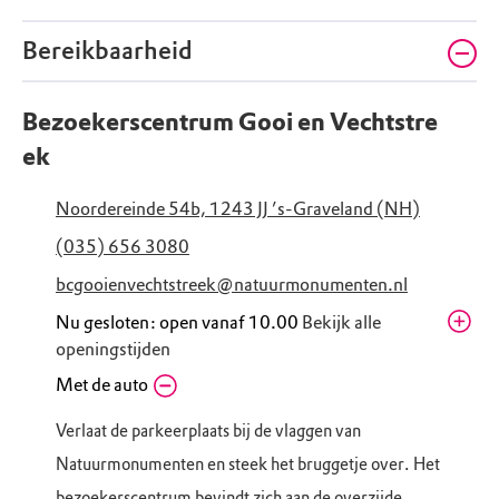
Bereikbaarheid
Bezoekerscentrum Gooi en Vechtstre
ek
Noordereinde 54b, 1243 JJ ’s-Graveland (NH)
(035) 656 3080
bcgooienvechtstreek@natuurmonumenten.nl
Nu gesloten: open vanaf 10.00
Bekijk alle
openingstijden
Zaterdag
Met de auto
10.00 - 17.00
Zondag
10.00 - 17.00
Verlaat de parkeerplaats bij de vlaggen van
Maandag
Gesloten
Natuurmonumenten en steek het bruggetje over. Het
Dinsdag
10.00 - 17.00
bezoekerscentrum bevindt zich aan de overzijde.