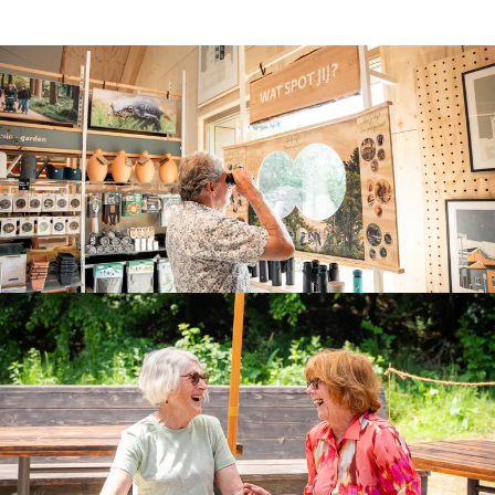
Ontdek onze winkel
In ons Natuurcentrum verkopen wij heel veel leuke
producten. Voor de echter avonturiers, tuinders of
vogelaars. Maar ook voor een leuk cadeautje of
fijne lokale producten!