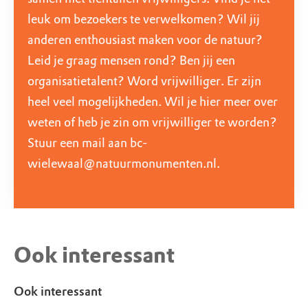
leuk om bezoekers te verwelkomen? Wil jij
anderen enthousiast maken voor de natuur?
Leid je graag mensen rond? Ben jij een
organisatietalent? Word vrijwilliger. Er zijn
heel veel mogelijkheden. Wil je hier meer over
weten of heb je zin om vrijwilliger te worden?
Stuur een mail aan
bc-
wielewaal@natuurmonumenten.nl
.
Ook interessant
Ook interessant