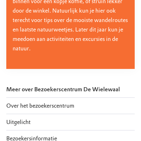
binnen voor een kopje koffie, of struin lekker
door de winkel. Natuurlijk kun je hier ook
terecht voor tips over de mooiste wandelroutes
en laatste natuurweetjes. Later dit jaar kun je
meedoen aan activiteiten en excursies in de
natuur.
Meer over
Bezoekerscentrum De Wielewaal
Over het bezoekerscentrum
Uitgelicht
Bezoekersinformatie