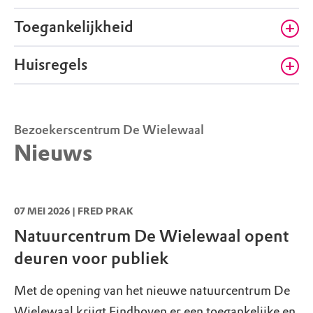
Zaterdag
10.00 - 17.00
Openingstijden
Toegankelijkheid
Zondag
10.00 - 17.00
Openingstijden
Huisregels
Maandag
Gesloten
Geschikt voor rolstoel
Openingstijden
Dinsdag
Gesloten
Honden mogen mee mits aangelijnd, op de
Openingstijden
Kinderwagen en buggy
Bezoekerscentrum De Wielewaal
paden
Woensdag
10.00 - 17.00
Nieuws
Openingstijden
Donderdag
10.00 - 17.00
Toegang op toegewezen paden
Openingstijden
07 MEI 2026 | FRED PRAK
Natuurcentrum De Wielewaal opent
deuren voor publiek
Met de opening van het nieuwe natuurcentrum De
Wielewaal krijgt Eindhoven er een toegankelijke en