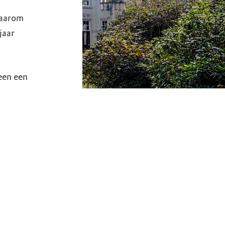
Daarom
jaar
een een