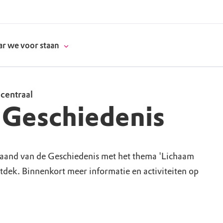
r we voor staan
 centraal
 Geschiedenis
donatie
erschap
Maand van de Geschiedenis met het thema 'Lichaam
tdek. Binnenkort meer informatie en activiteiten op
es
natuur
supporters