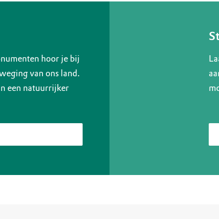
S
numenten hoor je bij
La
weging van ons land.
aa
 een natuurrijker
mo