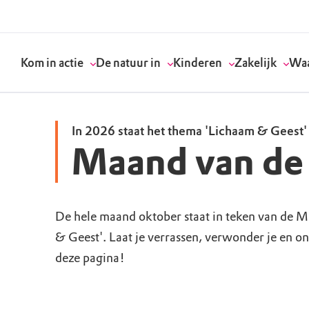
Kom in actie
De natuur in
Kinderen
Zakelijk
Waa
In 2026 staat het thema 'Lichaam & Geest'
Maand van de
Doneer
Routes
Kinderactiviteiten
Geef een bedrijfs
Onze visie
Word lid
Agenda
Speelnatuur
Strategisch partn
Standpunten
De hele maand oktober staat in teken van de 
& Geest'. Laat je verrassen, verwonder je en on
Word vrijwilliger
Natuurgebieden
Verjaardagsfeestj
Vergaderen in de 
Actuele thema's
deze pagina!
Werken bij
Bezoekerscentra
Speeltips
Onze partners & 
Wat wij doen