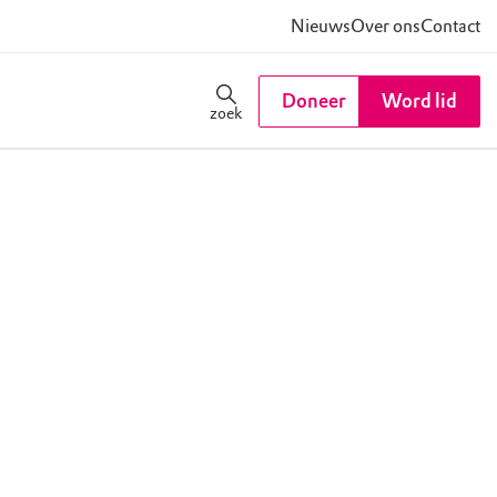
Nieuws
Over ons
Contact
Doneer
Word lid
zoek