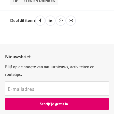
TIP
ETEN EN DRINKEN
Donderdag
10.00 - 17.00
Vrijdag
10.00 - 17.00
Deel dit item:
Nieuwsbrief
Blijf op de hoogte van natuurnieuws, activiteiten en
routetips.
E-mailadres
Schrijf je gratis in