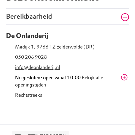
Bereikbaarheid
De Onlanderij
Madijk 1, 9766 TZ Eelderwolde (DR)
050 206 9028
info@deonlanderij.nl
Nu gesloten: open vanaf 10.00
Bekijk alle
openingstijden
Zaterdag
10.00 - 17.00
Rechtstreeks
Zondag
10.00 - 17.00
Maandag
Gesloten
Dinsdag
Gesloten
Woensdag
10.00 - 17.00