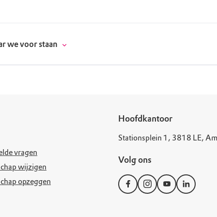
r we voor staan
donatie
Hoofdkantoor
Stationsplein 1, 3818 LE, Am
erschap
elde vragen
Volg ons
es
natuur
chap wijzigen
schap opzeggen
supporters