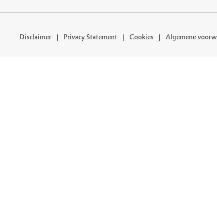
uur
r OERRR
rt
Disclaimer
Privacy Statement
Cookies
Algemene voorw
ek