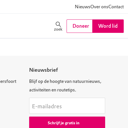
Nieuws
Over ons
Contact
Doneer
Word lid
zoek
Nieuwsbrief
ersfoort
Blijf op de hoogte van natuurnieuws,
activiteiten en routetips.
E-mailadres
Schrijf je gratis in