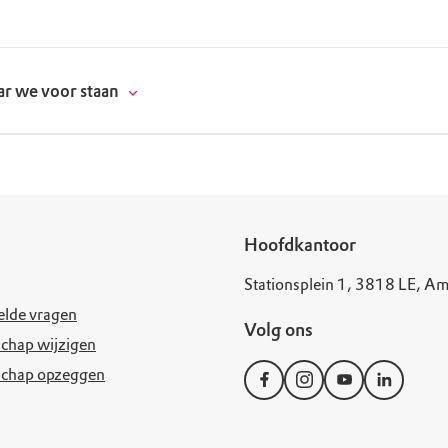
r we voor staan
donatie
Hoofdkantoor
Stationsplein 1, 3818 LE, Am
erschap
elde vragen
Volg ons
es
natuur
chap wijzigen
schap opzeggen
supporters