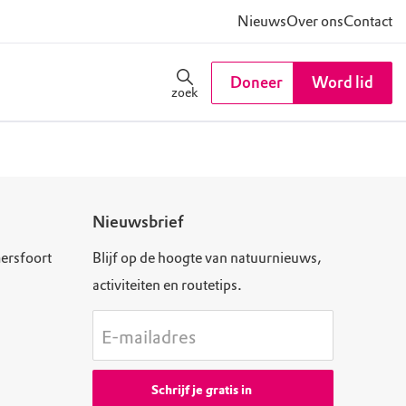
Nieuws
Over ons
Contact
Doneer
Word lid
zoek
Nieuwsbrief
ersfoort
Blijf op de hoogte van natuurnieuws,
activiteiten en routetips.
E-mailadres
Schrijf je gratis in