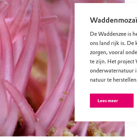
uur
r OERRR
rt
Waddenmozaïe
ek
De Waddenzee is he
ons land rijk is. De
zorgen, vooral onde
te zijn. Het proje
onderwaternatuur i
natuur te herstellen
Lees meer