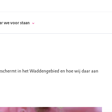
r we voor staan
donatie
schermt in het Waddengebied en hoe wij daar aan
erschap
es
natuur
supporters