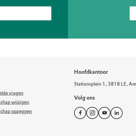
Hoofdkantoor
Stationsplein 1, 3818 LE, Am
elde vragen
Volg ons
chap wijzigen
schap opzeggen