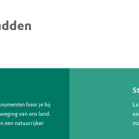
adden
S
numenten hoor je bij
La
weging van ons land.
aa
 een natuurrijker
mo