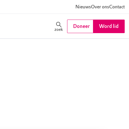
Nieuws
Over ons
Contact
Doneer
Word lid
zoek