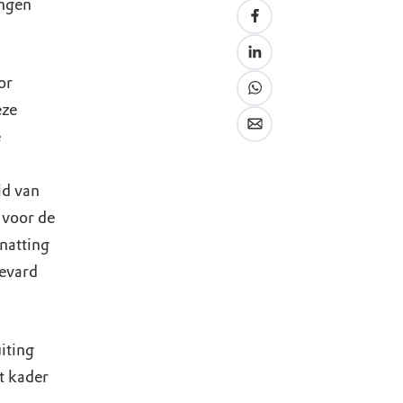
engen
or
eze
e
id van
 voor de
natting
evard
iting
t kader