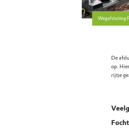
Wegafsluiting 
De afsl
op. Hie
rijtje ge
Veelg
Focht