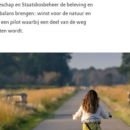
uur
r OERRR
schap en Staatsbosbeheer de beleving en
 balans brengen: winst voor de natuur en
rt
 een pilot waarbij een deel van de weg
oten wordt.
ek