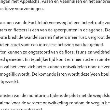
ingen met Appelscha, Assen en Veenhuizen en het aanbr
reatieve voorzieningen.
ormen van de Fochteloërveenweg tot een beleefroute vo
ars en fietsers is een van de speerpunten in de agenda. D
ute biedt de wandelaars en fietsers meer rust, vergroot d
id en zorgt voor een intensere beleving van het gebied.
ten kunnen zo ongestoord van de flora, fauna en weidshe
ed genieten. En tegelijkertijd komt er meer rust en ruimte
en zal het veen zich beter kunnen ontwikkelen door de ver
 mogelijk wordt. De komende jaren wordt deze Veen boul
itgewerkt.
omsten van de monitoring tijdens de pilot met de wegafslu
palend voor de verdere ontwikkeling rondom de weg in he