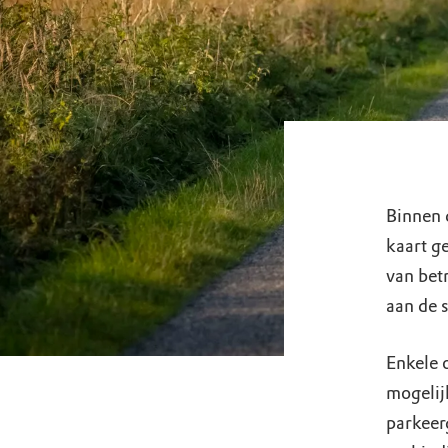
Binnen 
kaart g
van bet
aan de 
Enkele 
mogelij
parkeer