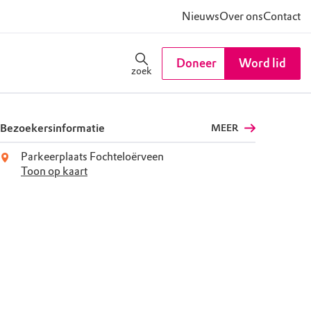
Nieuws
Over ons
Contact
Doneer
Word lid
zoek
Bezoekersinformatie
MEER
Parkeerplaats Fochteloërveen
Toon op kaart