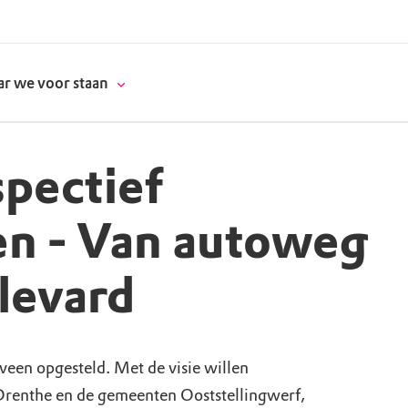
r we voor staan
pectief
donatie
en - Van autoweg
erschap
levard
es
natuur
supporters
rveen opgesteld. Met de visie willen
Drenthe en de gemeenten Ooststellingwerf,