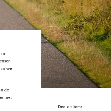
n in
wensen
aan we
an de
es met
Deel dit item: