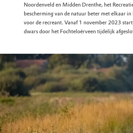
Doen voor de nat
Monumenten
Meld je aan voo
Neem contact op
Onze resultaten
Noordenveld en Midden Drenthe, het Recreatie
bescherming van de natuur beter met elkaar in
Zoeken op de kaa
Wat is OERRR?
Projecten
voor de recreant. Vanaf 1 november 2023 start
dwars door het Fochteloërveen tijdelijk afgesl
Toegang en bezo
Jaarverslag