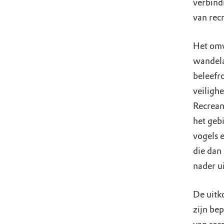
verbind
van rec
Het omv
wandela
beleefro
veilighe
Recrean
het gebi
vogels 
die dan
nader u
De uitk
zijn be