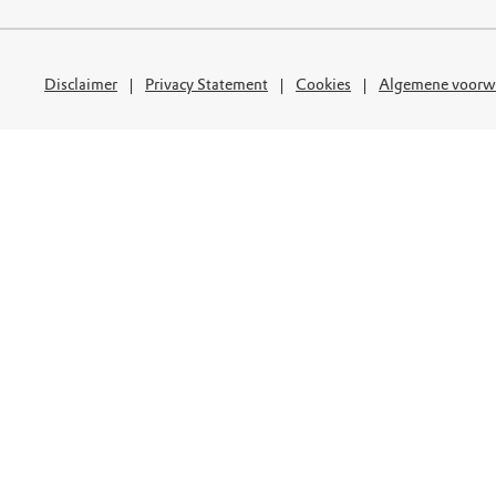
uur
r OERRR
rt
Disclaimer
Privacy Statement
Cookies
Algemene voorw
ek