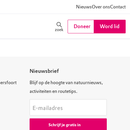
Nieuws
Over ons
Contact
Doneer
Word lid
zoek
Nieuwsbrief
ersfoort
Blijf op de hoogte van natuurnieuws,
activiteiten en routetips.
E-mailadres
Schrijf je gratis in