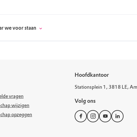
r we voor staan
donatie
Hoofdkantoor
Stationsplein 1, 3818 LE, Am
erschap
elde vragen
Volg ons
es
natuur
chap wijzigen
schap opzeggen
supporters