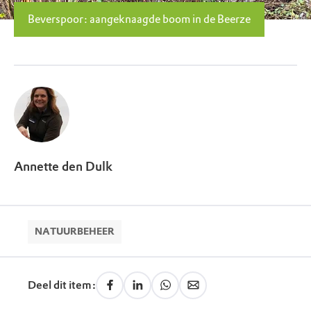
Beverspoor: aangeknaagde boom in de Beerze
Annette den Dulk
NATUURBEHEER
Deel dit item: