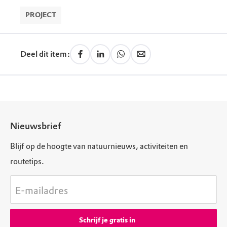
Haarzuilens, Hoeve Wielrevelt: Vanaf NS-
PROJECT
station Vleuten is het ongeveer 30 min. lopen
naar Hoeve Wielrevelt aan de Thematerweg in
Haarzuilens. Vanaf NS-station Utrecht Centraal
Deel dit item:
bus 127. Uitstappen bij bushalte Joostenlaan,
Haarzuilens.
Nieuwsbrief
Blijf op de hoogte van natuurnieuws, activiteiten en
routetips.
E-mailadres
Schrijf je gratis in