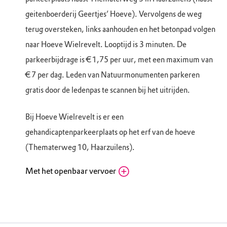
geitenboerderij Geertjes’ Hoeve). Vervolgens de weg
terug oversteken, links aanhouden en het betonpad volgen
naar Hoeve Wielrevelt. Looptijd is 3 minuten. De
parkeerbijdrage is € 1,75 per uur, met een maximum van
€ 7 per dag. Leden van Natuurmonumenten parkeren
gratis door de ledenpas te scannen bij het uitrijden.
Bij Hoeve Wielrevelt is er een
gehandicaptenparkeerplaats op het erf van de hoeve
(Thematerweg 10, Haarzuilens).
Met het openbaar vervoer
NS station Vleuten, OV-fietsverhuur
Vleuten
John F. Kennedylaan 53, 3451 ZE Vleuten (UT)
Routebeschrijving