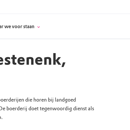
r we voor staan
estenenk,
donatie
erschap
oerderijen die horen bij landgoed
es
natuur
. De boerderij doet tegenwoordig dienst als
supporters
p.