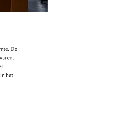
imte. De
rvaren.
er
in het