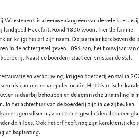
ij Wuestenenk is al eeuwenlang één van de vele boerderij
ij landgoed Hackfort. Rond 1800 woont hier de familie
k en krijgt het erf zijn naam. De jaartalankers boven de 
ren in de achtergevel geven 1894 aan, het bouwjaar van 
boerderij. Naast de boerderij staat een vrijstaande stal.
restauratie en verbouwing, krijgen boerderij en stal in 2
even als kantoor en vergaderlocatie. Het historische karak
wen is daarbij behouden en de agrarische uitstraling is i
. In het achterhuis van de boerderij zijn in de zijbeuken
kamers gerealiseerd, van de deel gescheiden door een gl
der de hildes. Ook het erf heeft nog zijn karakteristieke 
ng en beplanting.