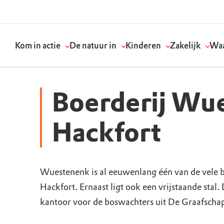
Kom in actie
De natuur in
Kinderen
Zakelijk
Waa
Boerderij Wu
Doneer
Routes
Kinderactiviteiten
Geef een bedrijfs
Onze visie
Hackfort
Word lid
Agenda
Speelnatuur
Strategisch partn
Standpunten
Wuestenenk is al eeuwenlang één van de vele b
Word vrijwilliger
Natuurgebieden
Verjaardagsfeestj
Vergaderen in de 
Actuele thema's
Hackfort. Ernaast ligt ook een vrijstaande stal
Werken bij
Bezoekerscentra
Speeltips
Onze partners & 
Wat wij doen
kantoor voor de boswachters uit De Graafscha