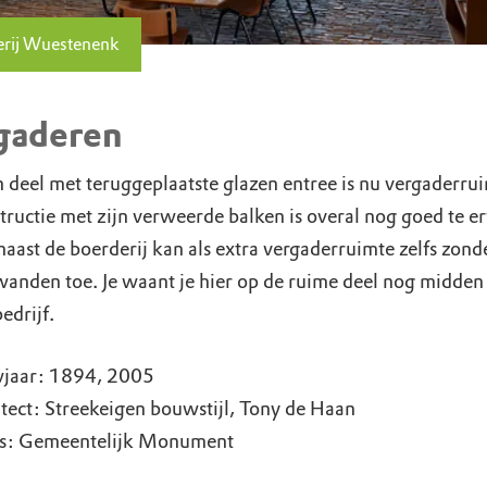
derij Wuestenenk
gaderen
 deel met teruggeplaatste glazen entree is nu vergaderru
tructie met zijn verweerde balken is overal nog goed te e
naast de boerderij kan als extra vergaderruimte zelfs zond
wanden toe. Je waant je hier op de ruime deel nog midden 
edrijf.
jaar: 1894, 2005
tect: Streekeigen bouwstijl, Tony de Haan
us: Gemeentelijk Monument