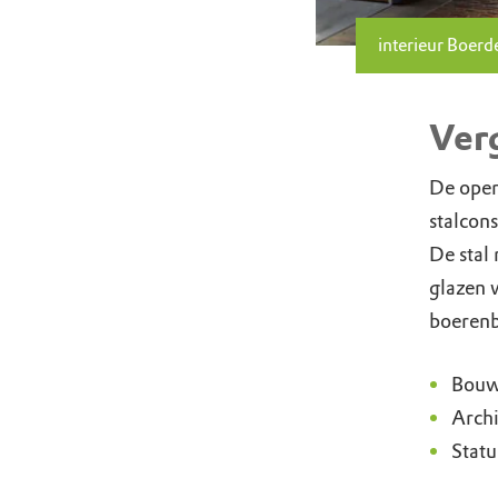
interieur Boer
Ver
De open
stalcons
De stal 
glazen 
boerenb
Bouw
Archi
Stat