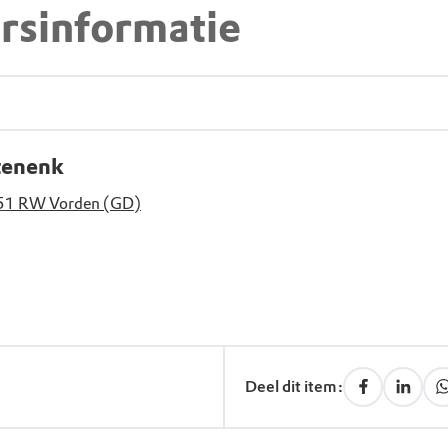
rsinformatie
tenenk
51 RW Vorden (GD)
Deel dit item: