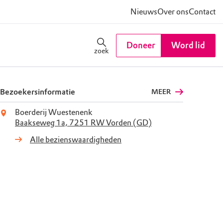
Nieuws
Over ons
Contact
Doneer
Word lid
zoek
Bezoekersinformatie
MEER
Boerderij Wuestenenk
Baakseweg 1a, 7251 RW Vorden (GD)
Alle bezienswaardigheden