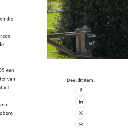
en die
brede
de
005 een
ter van
Deel dit item:
ntact
azen
sobere