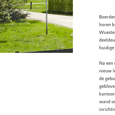
Boerder
horen b
Wuesten
deeldeu
huidige 
Na een 
nieuw l
de gebou
gebleven
kantoor
wand on
inrichti