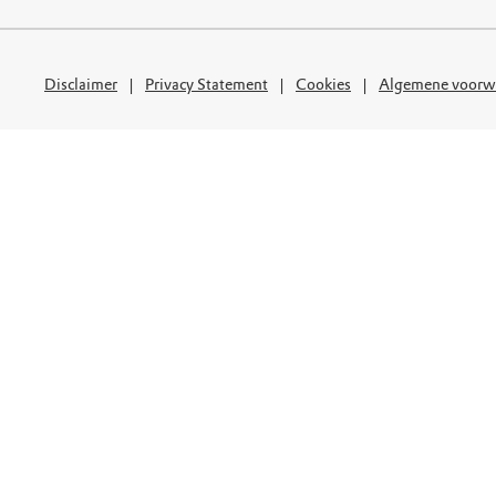
uur
r OERRR
rt
Disclaimer
Privacy Statement
Cookies
Algemene voorw
ek