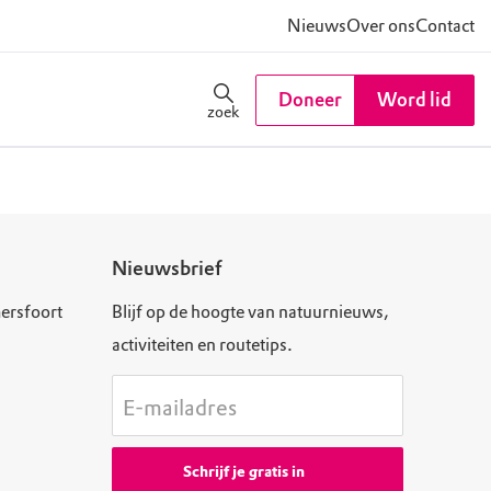
Nieuws
Over ons
Contact
Doneer
Word lid
zoek
Nieuwsbrief
ersfoort
Blijf op de hoogte van natuurnieuws,
activiteiten en routetips.
E-mailadres
Schrijf je gratis in