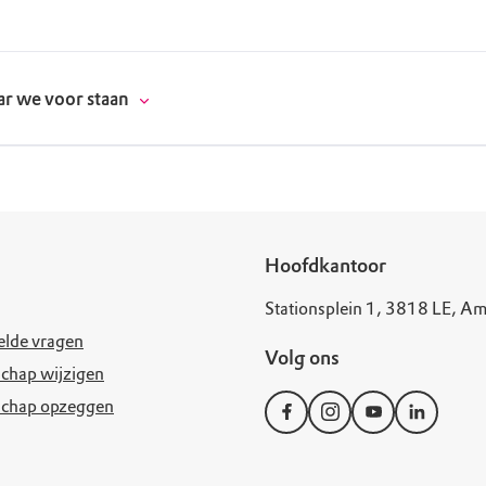
r we voor staan
donatie
Hoofdkantoor
Stationsplein 1, 3818 LE, Am
erschap
elde vragen
Volg ons
es
natuur
chap wijzigen
schap opzeggen
supporters