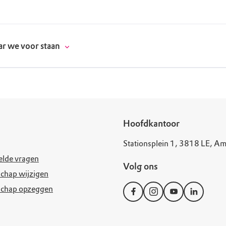
r we voor staan
donatie
Hoofdkantoor
Stationsplein 1, 3818 LE, Am
erschap
elde vragen
Volg ons
es
natuur
chap wijzigen
schap opzeggen
supporters