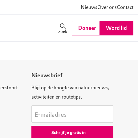
Nieuws
Over ons
Contact
Doneer
Word lid
zoek
Nieuwsbrief
ersfoort
Blijf op de hoogte van natuurnieuws,
activiteiten en routetips.
E-mailadres
Schrijf je gratis in