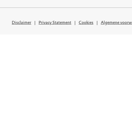
uur
r OERRR
rt
Disclaimer
Privacy Statement
Cookies
Algemene voorw
ek