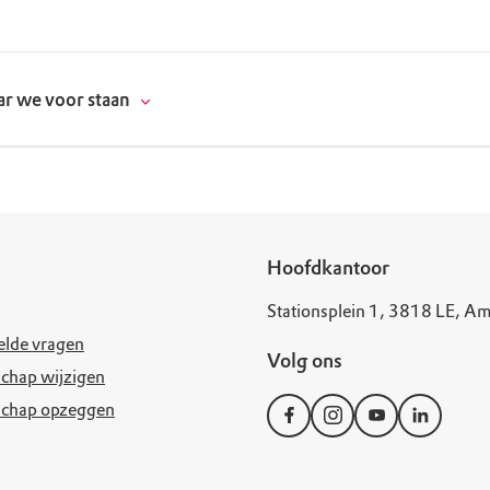
r we voor staan
donatie
Hoofdkantoor
Stationsplein 1, 3818 LE, Am
erschap
elde vragen
Volg ons
es
natuur
chap wijzigen
schap opzeggen
supporters