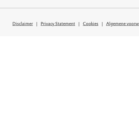
uur
r OERRR
rt
Disclaimer
Privacy Statement
Cookies
Algemene voorw
ek