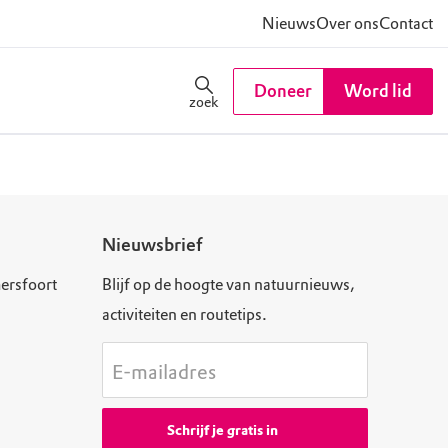
Nieuws
Over ons
Contact
Doneer
Word lid
zoek
Nieuwsbrief
ersfoort
Blijf op de hoogte van natuurnieuws,
activiteiten en routetips.
E-mailadres
Schrijf je gratis in