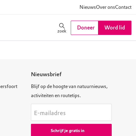
Nieuws
Over ons
Contact
Doneer
Word lid
zoek
Nieuwsbrief
ersfoort
Blijf op de hoogte van natuurnieuws,
activiteiten en routetips.
E-mailadres
Schrijf je gratis in