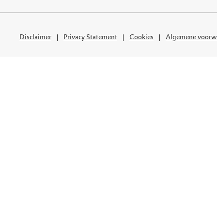
uur
r OERRR
rt
Disclaimer
Privacy Statement
Cookies
Algemene voorw
ek