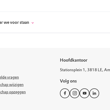
r we voor staan
donatie
Hoofdkantoor
Stationsplein 1, 3818 LE, Am
erschap
elde vragen
Volg ons
es
natuur
chap wijzigen
schap opzeggen
supporters