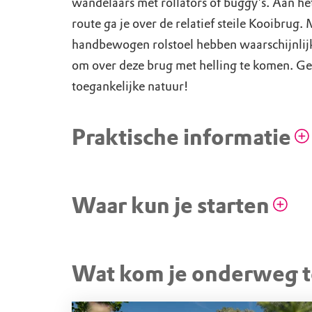
wandelaars met rollators of buggy's. Aan he
route ga je over de relatief steile Kooibrug.
handbewogen rolstoel hebben waarschijnlij
om over deze brug met helling te komen. G
toegankelijke natuur!
Praktische informatie
Geschikt voor rolstoel
De hele route is verhard of halfv
Waar kun je starten
stevig schelpenpad)
Er zijn meerdere
gehandicaptenparkeerplaatsen,
STARTPUNT
Wat kom je onderweg 
Parkeerplaats bij de Kooib
vlakbij bij het startpunt op park
Kooi