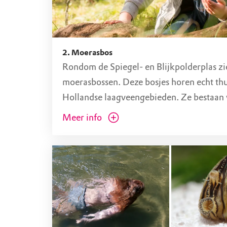
Bestemmingsverkeer
Het Googpad is toegankelijk voor wandelaars
loslopende honden en mensen in een rolstoel
scootmobiel. Auto's zijn in principe niet toe
2. Moerasbos
kunt wel bestemmingsverkeer tegenkomen.
Rondom de Spiegel- en Blijkpolderplas zie
Strandje Spiegelplas Zuidoost
moerasbossen. Deze bosjes horen echt thu
Hollandse laagveengebieden. Ze bestaan v
wilgen, berken en elzen. Moerasbos word
Meer info
aangeplant en is dus een echt oerbos.
Misschien is het je al opgevallen dat in h
op sommige plekken dood hout ligt. De 
van Natuurmonumenten laten dit hout nie
reden liggen. Dode bomen hebben niet ve
voedingsstoffen, maar wát ze hebben ko