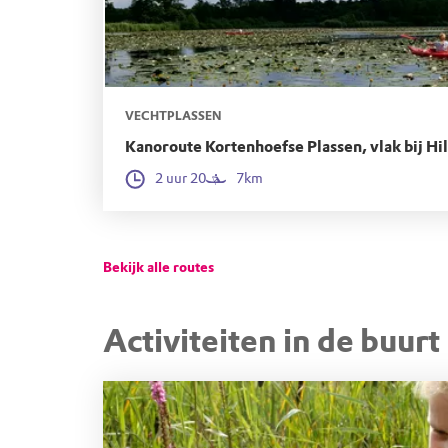
comfortabel bankje om uit te rusten of va
omgeving te genieten.
VECHTPLASSEN
Kanoroute Kortenhoefse Plassen, vlak bij H
2 uur 20
7km
Bekijk alle routes
Activiteiten in de buurt