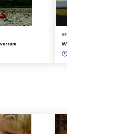
n de
HET HOL
ilversum
Wandelroute Oppad en Kromme Ra
3 uur 6
9,28km