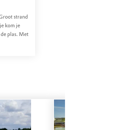
Precies
sommige
 Groot strand
hout ook als
je kom je
ij ervoor dat
 de plas. Met
uchtbare
len en
en drassig
fwinning
t op sommige
ldere water
osselen (zie
 algen.
oute een