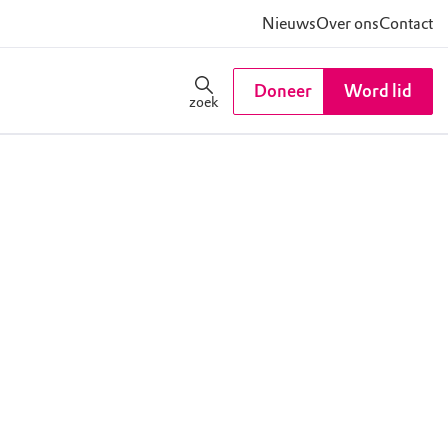
Nieuws
Over ons
Contact
Doneer
Word lid
zoek