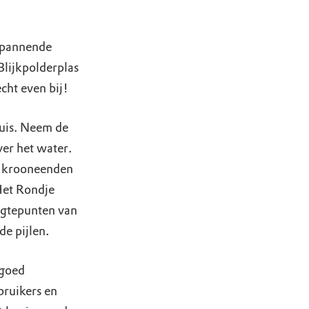
 spannende
Blijkpolderplas
cht even bij!
huis. Neem de
ver het water.
en krooneenden
Het Rondje
ogtepunten van
de pijlen.
 goed
bruikers en