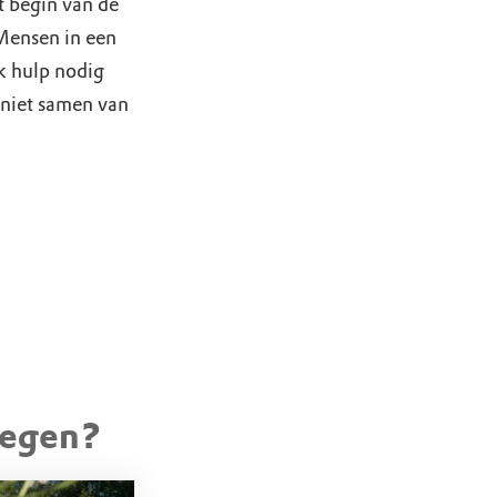
t begin van de
 Mensen in een
k hulp nodig
eniet samen van
erhard (asfalt,
 waaronder
tegen?
rug
eerplaats De