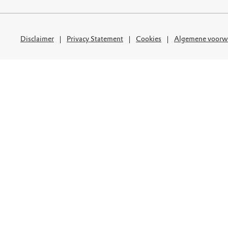
uur
r OERRR
rt
Disclaimer
Privacy Statement
Cookies
Algemene voorw
ek