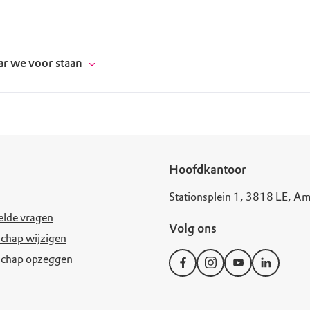
r we voor staan
donatie
Hoofdkantoor
Stationsplein 1, 3818 LE, Am
erschap
elde vragen
Volg ons
es
natuur
chap wijzigen
schap opzeggen
supporters