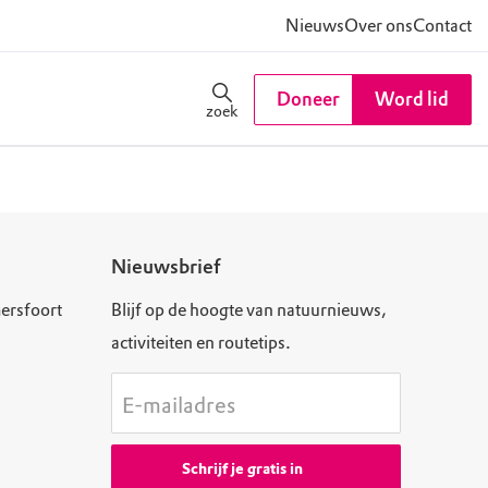
Nieuws
Over ons
Contact
Doneer
Word lid
zoek
Nieuwsbrief
ersfoort
Blijf op de hoogte van natuurnieuws,
activiteiten en routetips.
E-mailadres
Schrijf je gratis in